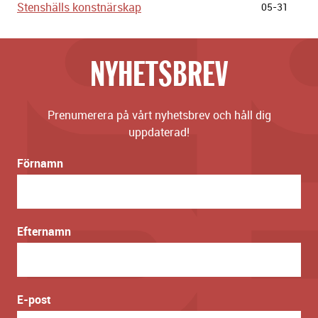
Stenshälls konstnärskap
05-31
NYHETSBREV
Prenumerera på vårt nyhetsbrev och håll dig
uppdaterad!
Förnamn
Efternamn
E-post