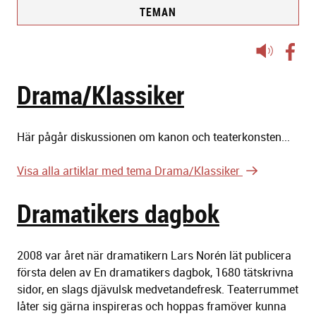
TEMAN
Lyssna
på
sidans
Drama/Klassiker
text
Här pågår diskussionen om kanon och teaterkonsten...
Visa alla artiklar med tema Drama/Klassiker
Dramatikers dagbok
2008 var året när dramatikern Lars Norén lät publicera
första delen av
En dramatikers dagbok,
1680 tätskrivna
sidor, en slags djävulsk medvetandefresk.
Teaterrummet
låter sig gärna inspireras och hoppas framöver kunna