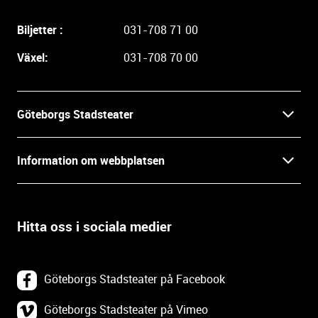
g
a
Biljetter :
031-708 71 00
r
e
Växel:
031-708 70 00
i
n
f
Göteborgs Stadsteater
o
r
Kontakt
m
Information om webbplatsen
a
Press
t
Biljetter
i
o
Hitta oss i sociala medier
Öppettider
Villkor och integritet
n
o
In English
Om webbplatsen
c
Göteborgs Stadsteater på Facebook
h
Backa Teater
k
Göteborgs Stadsteater på Vimeo
Tillgänglighetsredogörelse