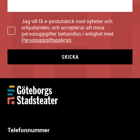
Jag vill få e-postutskick med nyheter och
erbjudanden, och accepterar att mina
personuppgifter behandlas i enlighet med
Personuppgiftspolicyn
.
SKICKA
Y
t
t
e
r
l
Telefonnummer
i