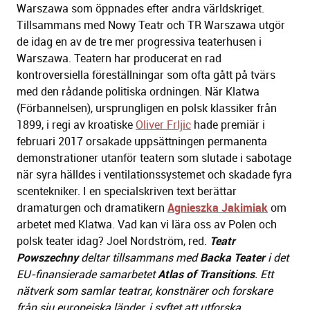
Warszawa som öppnades efter andra världskriget.
Tillsammans med Nowy Teatr och TR Warszawa utgör
de idag en av de tre mer progressiva teaterhusen i
Warszawa. Teatern har producerat en rad
kontroversiella föreställningar som ofta gått på tvärs
med den rådande politiska ordningen. När Klatwa
(Förbannelsen), ursprungligen en polsk klassiker från
1899, i regi av kroatiske
Oliver Frljic
hade premiär i
februari 2017 orsakade uppsättningen permanenta
demonstrationer utanför teatern som slutade i sabotage
när syra hälldes i ventilationssystemet och skadade fyra
scentekniker. I en specialskriven text berättar
dramaturgen och dramatikern
Agnieszka Jakimiak
om
arbetet med Klatwa. Vad kan vi lära oss av Polen och
polsk teater idag? Joel Nordström, red.
Teatr
Powszechny
deltar tillsammans med
Backa Teater
i det
EU-finansierade samarbetet
Atlas of Transitions
. Ett
nätverk som samlar teatrar, konstnärer och forskare
från sju europeiska länder, i syftet att utforska