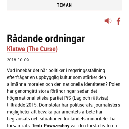
TEMAN
Lyssna
på
Rådande ordningar
sidans
text
Klatwa (The Curse)
2018-10-09
Vad innebär det när politiker i regeringsställning
efterfrågar en uppbygglig kultur som stärker den
allmänna moralen och den nationella identiteten? Polen
har genomgått stora förändringar sedan det
högernationalistiska partiet PiS (Lag och rättvisa)
tillträdde 2015. Domstolar har politiserats, journalisters
möjligheter att bevaka parlamentets arbete har
begränsats och situationen för landets minoriteter har
försämrats.
Teatr Powszechny
var den första teatern i