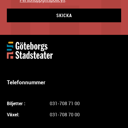
Personuppgiftspolicyn
.
SKICKA
Y
t
t
e
r
l
Telefonnummer
i
g
a
Biljetter :
031-708 71 00
r
e
Växel:
031-708 70 00
i
n