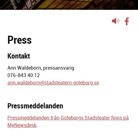
Lyssna
på
Press
sidans
text
Kontakt
Ann Waldeborn, pressansvarig
076-843 40 12
ann.waldeborn@stadsteatern.goteborg.se
Pressmeddelanden
Pressmeddelanden från Göteborgs Stadsteater finns på
MyNewsdesk
.