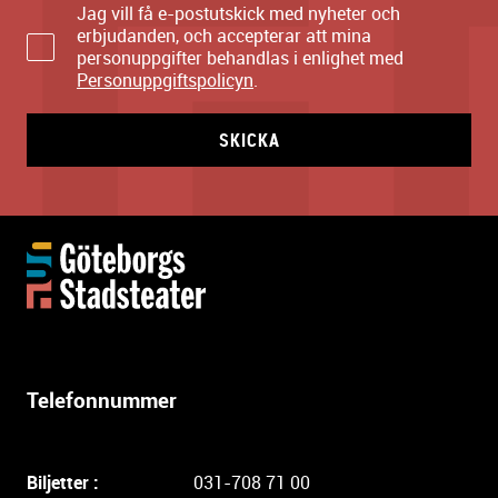
Jag vill få e-postutskick med nyheter och
erbjudanden, och accepterar att mina
personuppgifter behandlas i enlighet med
Personuppgiftspolicyn
.
SKICKA
Y
t
t
e
r
l
Telefonnummer
i
g
a
Biljetter :
031-708 71 00
r