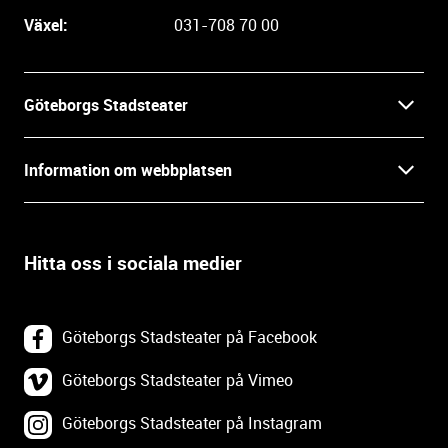
e
Växel:
031-708 70 00
i
n
f
Göteborgs Stadsteater
o
r
Kontakt
m
Information om webbplatsen
a
Press
t
Biljetter
i
o
Hitta oss i sociala medier
Öppettider
Villkor och integritet
n
o
In English
Om webbplatsen
c
Göteborgs Stadsteater på Facebook
h
Backa Teater
k
Göteborgs Stadsteater på Vimeo
Tillgänglighetsredogörelse
o
Göteborgs Stadsteater på Instagram
Lediga tjänster
n
Webbplatskarta