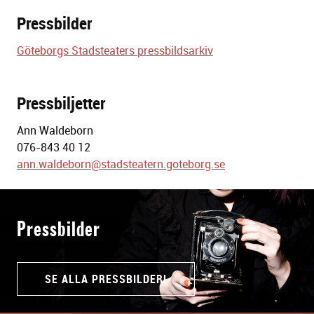
Pressbilder
Göteborgs Stadsteaters pressbildsarkiv
Pressbiljetter
Ann Waldeborn
076-843 40 12
ann.waldeborn@stadsteatern.goteborg.se
Pressbilder
SE ALLA PRESSBILDER!