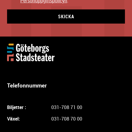
Personuppgiftspolicyn
.
SKICKA
Y
t
t
e
r
l
Telefonnummer
i
g
a
Biljetter :
031-708 71 00
r
e
Växel:
031-708 70 00
i