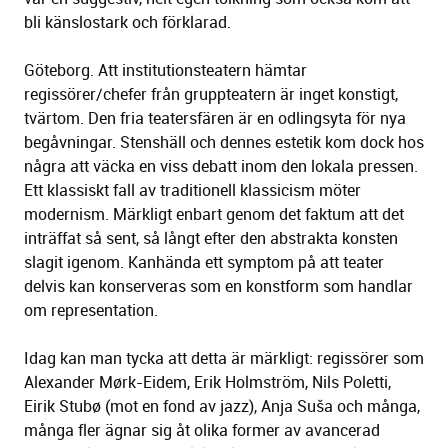
bli känslostark och förklarad.
Göteborg. Att institutionsteatern hämtar
regissörer/chefer från gruppteatern är inget konstigt,
tvärtom. Den fria teatersfären är en odlingsyta för nya
begåvningar. Stenshäll och dennes estetik kom dock hos
några att väcka en viss debatt inom den lokala pressen.
Ett klassiskt fall av traditionell klassicism möter
modernism. Märkligt enbart genom det faktum att det
inträffat så sent, så långt efter den abstrakta konsten
slagit igenom. Kanhända ett symptom på att teater
delvis kan konserveras som en konstform som handlar
om representation.
Idag kan man tycka att detta är märkligt: regissörer som
Alexander Mørk-Eidem, Erik Holmström, Nils Poletti,
Eirik Stubø (mot en fond av jazz), Anja Suša och många,
många fler ägnar sig åt olika former av avancerad