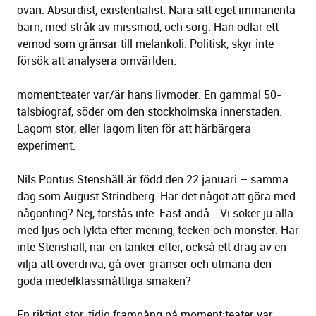
ovan. Absurdist, existentialist. Nära sitt eget immanenta
barn, med stråk av missmod, och sorg. Han odlar ett
vemod som gränsar till melankoli. Politisk, skyr inte
försök att analysera omvärlden.
moment:teater var/är hans livmoder. En gammal 50-
talsbiograf, söder om den stockholmska innerstaden.
Lagom stor, eller lagom liten för att härbärgera
experiment.
Nils Pontus Stenshäll är född den 22 januari – samma
dag som August Strindberg. Har det något att göra med
någonting? Nej, förstås inte. Fast ändå… Vi söker ju alla
med ljus och lykta efter mening, tecken och mönster. Har
inte Stenshäll, när en tänker efter, också ett drag av en
vilja att överdriva, gå över gränser och utmana den
goda medelklassmåttliga smaken?
En riktigt stor, tidig framgång på moment:teater var