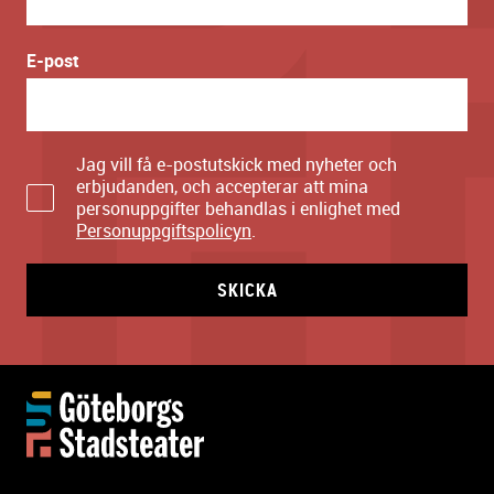
E-post
Jag vill få e-postutskick med nyheter och
erbjudanden, och accepterar att mina
personuppgifter behandlas i enlighet med
Personuppgiftspolicyn
.
SKICKA
Y
t
t
e