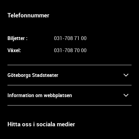
r
l
Telefonnummer
i
g
a
Biljetter :
031-708 71 00
r
e
Växel:
031-708 70 00
i
n
f
Göteborgs Stadsteater
o
r
Kontakt
m
Information om webbplatsen
a
Press
t
Biljetter
i
o
Hitta oss i sociala medier
Öppettider
Villkor och integritet
n
o