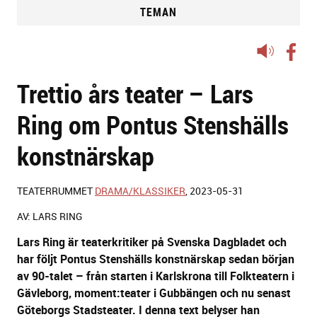
TEMAN
Lyssna
på
Trettio års teater – Lars
sidans
text
Ring om Pontus Stenshälls
konstnärskap
TEATERRUMMET
DRAMA/KLASSIKER
, 2023-05-31
AV: LARS RING
Lars Ring är teaterkritiker på Svenska Dagbladet och
har följt Pontus Stenshälls konstnärskap sedan början
av 90-talet
–
från starten i Karlskrona till Folkteatern i
Gävleborg, moment:teater i Gubbängen och nu senast
Göteborgs Stadsteater. I denna text belyser han