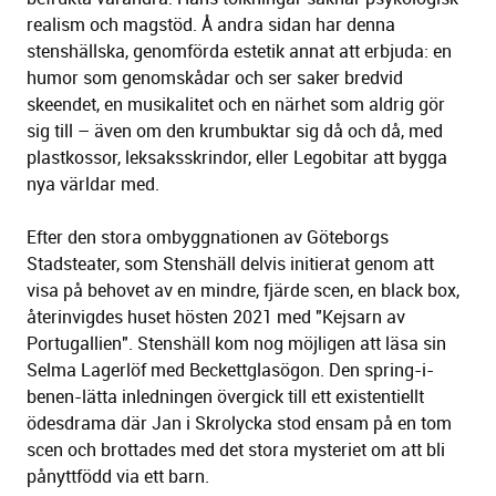
realism och magstöd. Å andra sidan har denna
stenshällska, genomförda estetik annat att erbjuda: en
humor som genomskådar och ser saker bredvid
skeendet, en musikalitet och en närhet som aldrig gör
sig till – även om den krumbuktar sig då och då, med
plastkossor, leksaksskrindor, eller Legobitar att bygga
nya världar med.
Efter den stora ombyggnationen av Göteborgs
Stadsteater, som Stenshäll delvis initierat genom att
visa på behovet av en mindre, fjärde scen, en black box,
återinvigdes huset hösten 2021 med "Kejsarn av
Portugallien". Stenshäll kom nog möjligen att läsa sin
Selma Lagerlöf med Beckettglasögon. Den spring-i-
benen-lätta inledningen övergick till ett existentiellt
ödesdrama där Jan i Skrolycka stod ensam på en tom
scen och brottades med det stora mysteriet om att bli
pånyttfödd via ett barn.