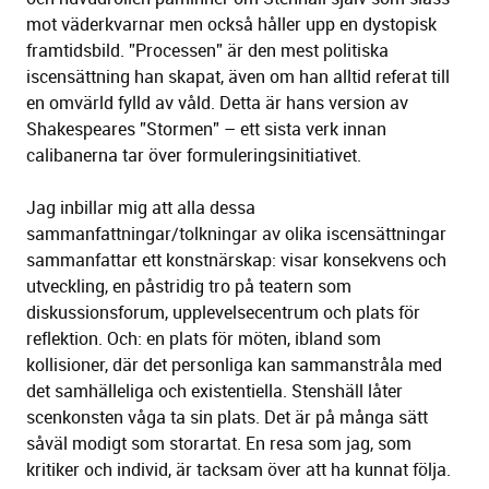
mot väderkvarnar men också håller upp en dystopisk
framtidsbild. ”Processen” är den mest politiska
iscensättning han skapat, även om han alltid referat till
en omvärld fylld av våld. Detta är hans version av
Shakespeares ”Stormen” – ett sista verk innan
calibanerna tar över formuleringsinitiativet.
Jag inbillar mig att alla dessa
sammanfattningar/tolkningar av olika iscensättningar
sammanfattar ett konstnärskap: visar konsekvens och
utveckling, en påstridig tro på teatern som
diskussionsforum, upplevelsecentrum och plats för
reflektion. Och: en plats för möten, ibland som
kollisioner, där det personliga kan sammanstråla med
det samhälleliga och existentiella. Stenshäll låter
scenkonsten våga ta sin plats. Det är på många sätt
såväl modigt som storartat. En resa som jag, som
kritiker och individ, är tacksam över att ha kunnat följa.