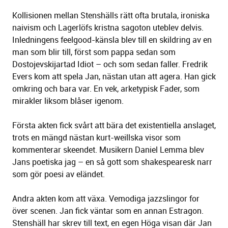
Kollisionen mellan Stenshälls rätt ofta brutala, ironiska
naivism och Lagerlöfs kristna sagoton uteblev delvis.
Inledningens feelgood-känsla blev till en skildring av en
man som blir till, först som pappa sedan som
Dostojevskijartad Idiot – och som sedan faller. Fredrik
Evers kom att spela Jan, nästan utan att agera. Han gick
omkring och bara var. En vek, arketypisk Fader, som
mirakler liksom blåser igenom.
Första akten fick svårt att bära det existentiella anslaget,
trots en mängd nästan kurt-weillska visor som
kommenterar skeendet. Musikern Daniel Lemma blev
Jans poetiska jag – en så gott som shakespearesk narr
som gör poesi av eländet.
Andra akten kom att växa. Vemodiga jazzslingor for
över scenen. Jan fick väntar som en annan Estragon.
Stenshäll har skrev till text, en egen Höga visan där Jan