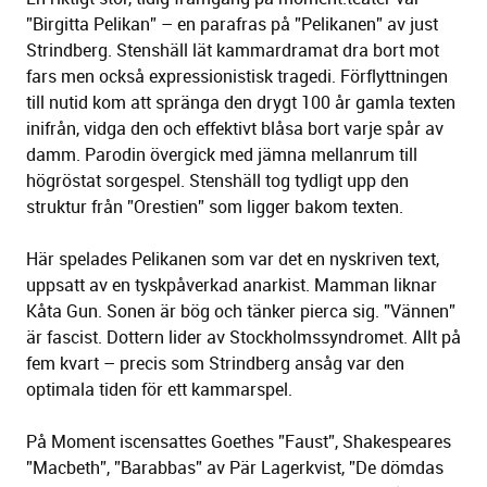
”Birgitta Pelikan” – en parafras på ”Pelikanen” av just
Strindberg. Stenshäll lät kammardramat dra bort mot
fars men också expressionistisk tragedi. Förflyttningen
till nutid kom att spränga den drygt 100 år gamla texten
inifrån, vidga den och effektivt blåsa bort varje spår av
damm. Parodin övergick med jämna mellanrum till
högröstat sorgespel. Stenshäll tog tydligt upp den
struktur från ”Orestien” som ligger bakom texten.
Här spelades Pelikanen som var det en nyskriven text,
uppsatt av en tyskpåverkad anarkist. Mamman liknar
Kåta Gun. Sonen är bög och tänker pierca sig. ”Vännen”
är fascist. Dottern lider av Stockholmssyndromet. Allt på
fem kvart – precis som Strindberg ansåg var den
optimala tiden för ett kammarspel.
På Moment iscensattes Goethes ”Faust”, Shakespeares
”Macbeth”, ”Barabbas” av Pär Lagerkvist, ”De dömdas