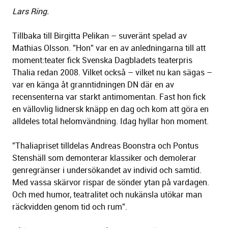
Lars Ring.
Tillbaka till Birgitta Pelikan – suveränt spelad av
Mathias Olsson. ”Hon” var en av anledningarna till att
moment:teater fick Svenska Dagbladets teaterpris
Thalia redan 2008. Vilket också – vilket nu kan sägas –
var en känga åt granntidningen DN där en av
recensenterna var starkt antimomentan. Fast hon fick
en vällovlig lidnersk knäpp en dag och kom att göra en
alldeles total helomvändning. Idag hyllar hon moment.
”Thaliapriset tilldelas Andreas Boonst­ra och Pontus
Stenshäll som demonterar klassiker och demolerar
genregränser i undersökandet av individ och samtid.
Med vassa skärvor rispar de sönder ytan på vardagen.
Och med humor, teatralitet och nukänsla utökar man
räckvidden genom tid och rum”.