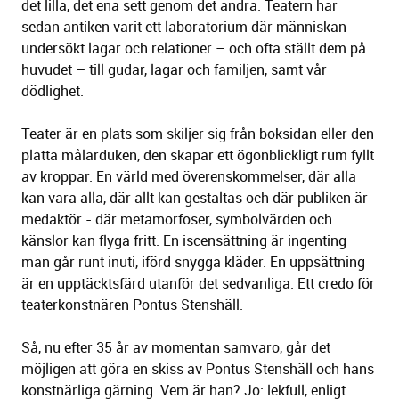
det lilla, det ena sett genom det andra. Teatern har
sedan antiken varit ett laboratorium där människan
undersökt lagar och relationer – och ofta ställt dem på
huvudet – till gudar, lagar och familjen, samt vår
dödlighet.
Teater är en plats som skiljer sig från boksidan eller den
platta målarduken, den skapar ett ögonblickligt rum fyllt
av kroppar. En värld med överenskommelser, där alla
kan vara alla, där allt kan gestaltas och där publiken är
medaktör - där metamorfoser, symbolvärden och
känslor kan flyga fritt. En iscensättning är ingenting
man går runt inuti, iförd snygga kläder. En uppsättning
är en upptäcktsfärd utanför det sedvanliga. Ett credo för
teaterkonstnären Pontus Stenshäll.
Så, nu efter 35 år av momentan samvaro, går det
möjligen att göra en skiss av Pontus Stenshäll och hans
konstnärliga gärning. Vem är han? Jo: lekfull, enligt