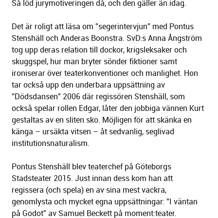
Så löd jurymotiveringen då, och den gäller än idag.
Det är roligt att läsa om ”segerintervjun” med Pontus
Stenshäll och Anderas Boonstra. SvD:s Anna Ångström
tog upp deras relation till dockor, krigsleksaker och
skuggspel, hur man bryter sönder fiktioner samt
ironiserar över teaterkonventioner och manlighet. Hon
tar också upp den underbara uppsättning av
”Dödsdansen” 2006 där regissören Stenshäll, som
också spelar rollen Edgar, låter den jobbiga vännen Kurt
gestaltas av en sliten sko. Möjligen för att skänka en
känga – ursäkta vitsen – åt sedvanlig, seglivad
institutionsnaturalism.
Pontus Stenshäll blev teaterchef på Göteborgs
Stadsteater 2015. Just innan dess kom han att
regissera (och spela) en av sina mest vackra,
genomlysta och mycket egna uppsättningar: ”I väntan
på Godot” av Samuel Beckett på moment:teater.