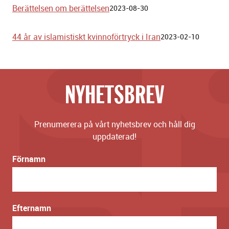
Berättelsen om berättelsen
2023-08-30
44 år av islamistiskt kvinnoförtryck i Iran
2023-02-10
NYHETSBREV
Prenumerera på vårt nyhetsbrev och håll dig
uppdaterad!
Förnamn
Efternamn