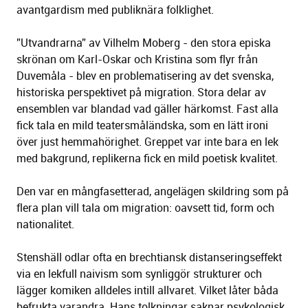
avantgardism med publiknära folklighet.
”Utvandrarna” av Vilhelm Moberg - den stora episka
skrönan om Karl-Oskar och Kristina som flyr från
Duvemåla - blev en problematisering av det svenska,
historiska perspektivet på migration. Stora delar av
ensemblen var blandad vad gäller härkomst. Fast alla
fick tala en mild teatersmåländska, som en lätt ironi
över just hemmahörighet. Greppet var inte bara en lek
med bakgrund, replikerna fick en mild poetisk kvalitet.
Den var en mångfasetterad, angelägen skildring som på
flera plan vill tala om migration: oavsett tid, form och
nationalitet.
Stenshäll odlar ofta en brechtiansk distanseringseffekt
via en lekfull naivism som synliggör strukturer och
lägger komiken alldeles intill allvaret. Vilket låter båda
befrukta varandra. Hans tolkningar saknar psykologisk