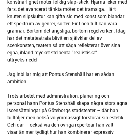
konstnärlighet möter folklig slap-stick. Hjärna leker med
fars, det avancerat tänkta möter det tramsiga. Hårt
knuten slipskultur kan gifta sig med konst som blandar
ett spektrum av genrer, sorter. Fint och fult kan vara
grannar. Bortom det ängsliga, bortom regelverken. Idag
har det metateatrala blivit en självklar del av
scenkonsten, teatern så att säga reflekterar över sina
egna, ibland mycket stelbenta ”realistiska”
uttrycksmedel.
Jag inbillar mig att Pontus Stenshäll har en sådan
ambition.
Trots arbetet med administration, planering och
personal hann Pontus Stenshäll skapa några storslagna
iscensättningar på Göteborgs stadsteater – där han
fullföljer men också volymmässigt förstorar sin estetik.
Och där – också via den övriga repertoar han valt –
visar än mer tydligt hur han kombinerar expressiv