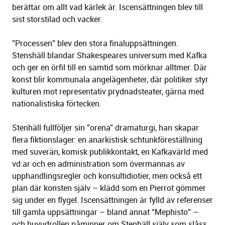
berättar om allt vad kärlek är. Iscensättningen blev till
sist storstilad och vacker.
”Processen” blev den stora finaluppsättningen.
Stenshäll blandar Shakespeares universum med Kafka
och ger en örfil till en samtid som mörknar alltmer. Där
konst blir kommunala angelägenheter, där politiker styr
kulturen mot representativ prydnadsteater, gärna med
nationalistiska förtecken.
Stenhäll fullföljer sin ”orena” dramaturgi, han skapar
flera fiktionslager: en anarkistisk schtunkföreställning
med suverän, komisk publikkontakt, en Kafkavärld med
vd:ar och en administration som övermannas av
upphandlingsregler och konsultidiotier, men också ett
plan där konsten själv – klädd som en Pierrot gömmer
sig under en flygel. Iscensättningen är fylld av referenser
till gamla uppsättningar – bland annat “Mephisto” –
och huvudrollen påminner om Stenhäll själv som slåss