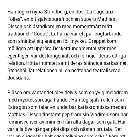
Han tog en nypa Strindberg, en dos ”La Cage aux
Folles”, en bit självbiografi och en superb Mathias
Olsson och åstadkom en med momentmått mätt
traditionell ”Godot”. Luffarna var ett par bögfarbröder
som sminkat sig aningen för mycket. Greppet kom
möjligen att uppröra Beckettfundamentalister men
egentligen var det kongenialt och förhöjer deras ettriga
relation, trötta intimitet samt deras slängiga sarkasmer.
Stenshäll lät relationen bli en nedtonad teatraliserad
dödsdans.
Pjäsen om väntandet blev delvis som en yvig melodram
med mycket spretiga händer. Han tog själv rollen som
Estragon som talar en underbar karlskronitiska medan
Mathias Olsson finstämt pep fram sin Vladimir som har
reminiscenser av minnen från alla dagar som gått. Här
var alla övergångar plötsliga och nästan brutala. Det
var en suggestiv, helt egen tolkning som också kom att