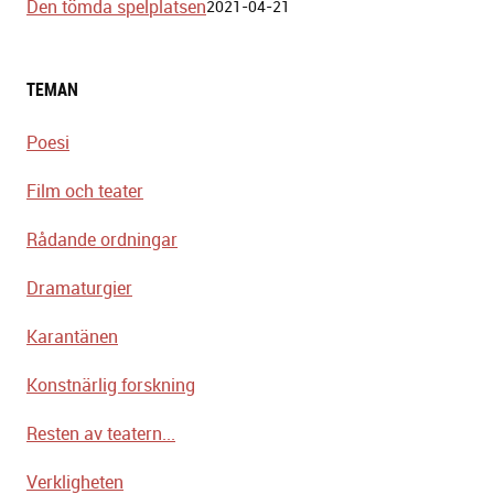
Den tömda spelplatsen
2021-04-21
TEMAN
Poesi
Film och teater
Rådande ordningar
Dramaturgier
Karantänen
Konstnärlig forskning
Resten av teatern...
Verkligheten