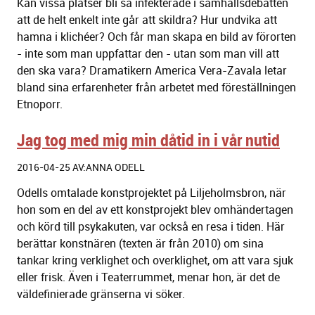
Kan vissa platser bli så infekterade i samhällsdebatten
att de helt enkelt inte går att skildra? Hur undvika att
hamna i klichéer? Och får man skapa en bild av förorten
- inte som man uppfattar den - utan som man vill att
den ska vara? Dramatikern America Vera-Zavala letar
bland sina erfarenheter från arbetet med föreställningen
Etnoporr
.
Jag tog med mig min dåtid in i vår nutid
2016-04-25 AV:ANNA ODELL
Odells omtalade konstprojektet på Liljeholmsbron, när
hon som en del av ett konstprojekt blev omhändertagen
och körd till psykakuten, var också en resa i tiden. Här
berättar konstnären (texten är från 2010) om sina
tankar kring verklighet och overklighet, om att vara sjuk
eller frisk. Även i Teaterrummet, menar hon, är det de
väldefinierade gränserna vi söker.