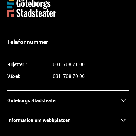
Y
t
t
e
r
l
Telefonnummer
i
g
a
Biljetter :
031-708 71 00
r
e
Växel:
031-708 70 00
i
n
f
Göteborgs Stadsteater
o
r
Kontakt
m
Information om webbplatsen
a
Press
t
Biljetter