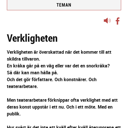
TEMAN
Lyssna
på
Verkligheten
sidans
text
Verkligheten är överskattad när det kommer till att
skildra tillvaron.
En kråka går på en väg eller var det en snorkråka?
Så där kan man hålla på.
Och det gör författare. Och konstnärer. Och
teaterarbetare.
Men teaterarbetare förknippar ofta verklighet med att
deras konst uppstår i ett nu. Och i ett möte. Med en
publik.
Hur svårt är det inte att kväll efter kväll återupprepa ett