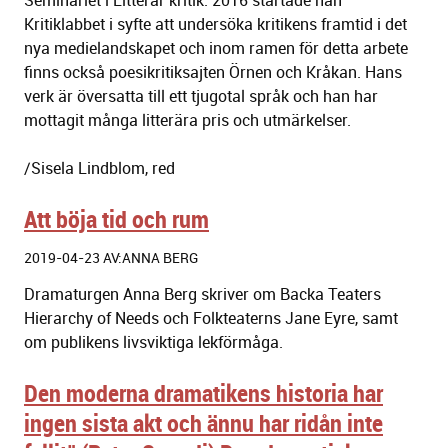
Seminariet i Litterär kritik. 2016 startade han
Kritiklabbet i syfte att undersöka kritikens framtid i det
nya medielandskapet och inom ramen för detta arbete
finns också poesikritiksajten Örnen och Kråkan. Hans
verk är översatta till ett tjugotal språk och han har
mottagit många litterära pris och utmärkelser.
/Sisela Lindblom, red
Att böja tid och rum
2019-04-23 AV:ANNA BERG
Dramaturgen Anna Berg skriver om Backa Teaters
Hierarchy of Needs och Folkteaterns Jane Eyre, samt
om publikens livsviktiga lekförmåga.
Den moderna dramatikens historia har
ingen sista akt och ännu har ridån inte