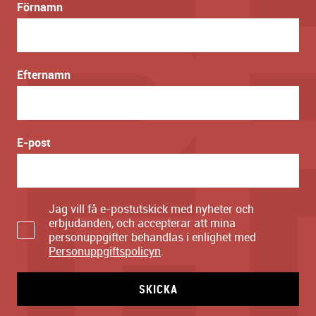
Förnamn
Efternamn
E-post
Jag vill få e-postutskick med nyheter och
erbjudanden, och accepterar att mina
personuppgifter behandlas i enlighet med
Personuppgiftspolicyn
.
SKICKA