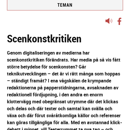
TEMAN
Lyssna
på
Scenkonstkritiken
sidans
text
Genom digitaliseringen av medierna har
scenkonstkritiken förändrats. Har media på så vis fått
större betydelse för scenkonsten? Går
teknikutvecklingen – det är vi rätt många som hoppas
– ständigt framåt? I ena vågskålen de krympande
redaktionerna på papperstidningarna, avsaknaden av
redaktionell fördjupning, i den andra en enorm
klottervägg med obegränsat utrymme där det klickas
och delas och där texter och samtal kan svälla och
växa och där förut svåråtkomliga källor och referenser
kan göras tillgängliga för alla. Med en avstannad klick-
debatt i minnet, vill Teaterrummet ta nya tag – och