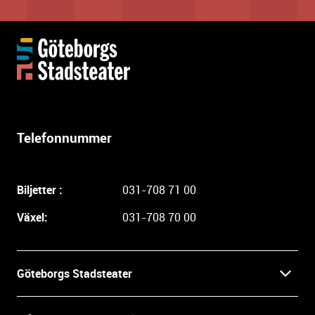
Y
t
t
e
r
l
Telefonnummer
i
g
a
Biljetter :
031-708 71 00
r
e
Växel:
031-708 70 00
i
n
f
Göteborgs Stadsteater
o
r
Kontakt