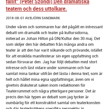
fallit" (Peter Szondi) Den dramatiska
teatern och dess uttolkare.
2018-08-01 AV:BJÖRN SANDMARK
Under våren och sommaren har det pågått en intressant
debatt om dramatik och teater på kultursidorna,
initierad av Johan Hilton på DN/Kultur den 30 maj. Det
som skiljer den här debatten från många andra om
teater är att den har varit sökande och prövande, istället
för att enskilda manifesterar sin egen uppfattning och
sedan försvarar den. Jag har följt debatten med stort
intresse och läst vidare under sommaren och har
samlat mina tankar utifrån det lästa i denna text, som är
helt och hållet mina egna uppfattningar, även om vi
givetvis diskuterat saken inom redaktionen för
Teaterrummet och några ytterligare personer. Det är
precis den här typen av debatt som jag tycker är
oumbärlig för ett konstruktivt samtal om teaterkonsten
och där teaterkritikens specifika perspektiv är