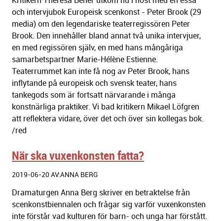
Kritikern Theresa Benér utkom nu i höst med en essä
och intervjubok Europeisk scenkonst - Peter Brook (29
media) om den legendariske teaterregissören Peter
Brook. Den innehåller bland annat två unika intervjuer,
en med regissören själv, en med hans mångåriga
samarbetspartner Marie-Hélène Estienne.
Teaterrummet kan inte få nog av Peter Brook, hans
inflytande på europeisk och svensk teater, hans
tankegods som är fortsatt närvarande i många
konstnärliga praktiker. Vi bad kritikern Mikael Löfgren
att reflektera vidare, över det och över sin kollegas bok.
/red
När ska vuxenkonsten fatta?
2019-06-20 AV:ANNA BERG
Dramaturgen Anna Berg skriver en betraktelse från
scenkonstbiennalen och frågar sig varför vuxenkonsten
inte förstår vad kulturen för barn- och unga har förstått.