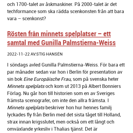
och 1700-talet av åskmaskiner. På 2000-talet är det
techformance som ska rädda scenkonsten från att bara
vara – scenkonst?
Rösten från minnets spelplatser – ett
samtal med Gunilla Palmstierna-Weiss
2022-11-22 AV:STIG HANSÉN
I söndags avled Gunilla Palmstierna-Weiss. För bara ett
par månader sedan var hon i Berlin för presentation av
sin bok
Eine Europäische Frau
, som på svenska heter
Minnets spelplats
och kom ut 2013 på Albert Bonniers
Förlag
.
Nu går hon till historien som en av Sveriges
främsta scenografer, om inte den allra främsta. I
Minnets spelplats
beskriver hon hur hennes familj
lyckades fly från Berlin med det sista tåget till Holland,
strax innan krigsslutet, men också om ett långt och
omväxlande yrkesliv i Thalias tjänst. Det är