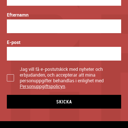
Efternamn
E-post
Jag vill få e-postutskick med nyheter och
erbjudanden, och accepterar att mina
personuppgifter behandlas i enlighet med
Personuppgiftspolicyn
.
SKICKA