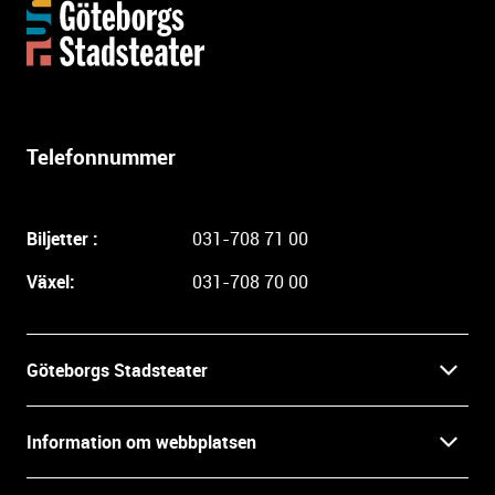
Y
t
t
e
r
l
Telefonnummer
i
g
a
Biljetter :
031-708 71 00
r
e
Växel:
031-708 70 00
i
n
f
Göteborgs Stadsteater
o
r
Kontakt
m
Information om webbplatsen
a
Press
t