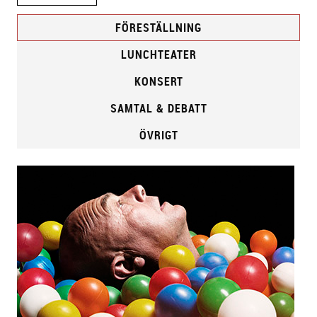
FÖRESTÄLLNING
LUNCHTEATER
KONSERT
SAMTAL & DEBATT
ÖVRIGT
F
ö
r
e
s
t
ä
l
l