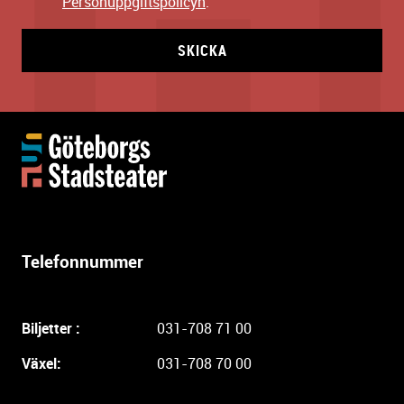
Personuppgiftspolicyn
.
SKICKA
Y
t
t
e
r
l
Telefonnummer
i
g
a
Biljetter :
031-708 71 00
r
e
Växel:
031-708 70 00
i