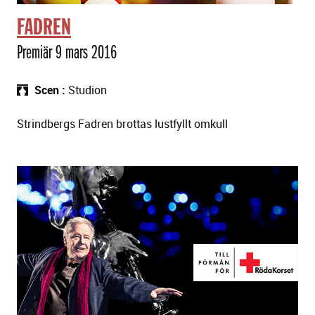
n
FADREN
i
n
Premiär 9 mars 2016
g
a
Scen
Studion
r
Strindbergs Fadren brottas lustfyllt omkull