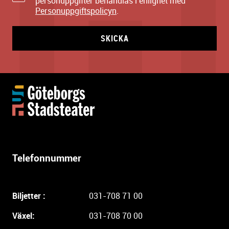
personuppgifter behandlas i enlighet med
Personuppgiftspolicyn
.
SKICKA
Y
t
t
e
r
l
Telefonnummer
i
g
a
Biljetter :
031-708 71 00
r
e
Växel:
031-708 70 00
i