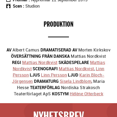
Scen
Studion
PRODUKTION
AV
Albert Camus
DRAMATISERAD AV
Morten Kirkskov
ÖVERSÄTTNING FRÅN DANSKA
Mattias Nordkvist
REGI
Mattias Nordkvist
SKÅDESPELARE
Mattias
Nordkvist
SCENOGRAFI
Mattias Nordkvist
,
Linn
Persson
LJUS
Linn Persson
LJUD
Karin Bloch-
Jörgensen
DRAMATURG
Sisela Lindblom
,
Maria
Hesse
TEATERFÖRLAG
Nordiska Strakosch
Teaterförlaget ApS
KOSTYM
Hélène Otterbeck
NYHETSBREV