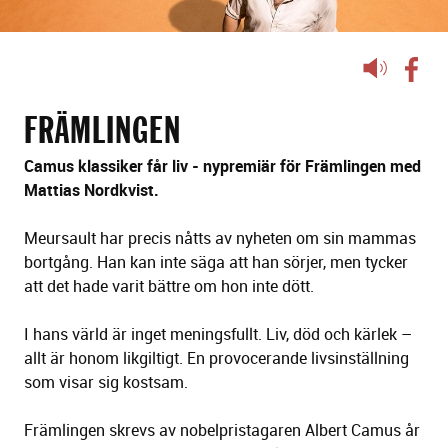
Lyssna
på
sidans
FRÄMLINGEN
text
Camus klassiker får liv - nypremiär för Främlingen med
Mattias Nordkvist.
Meursault har precis nåtts av nyheten om sin mammas
bortgång. Han kan inte säga att han sörjer, men tycker
att det hade varit bättre om hon inte dött.
I hans värld är inget meningsfullt. Liv, död och kärlek –
allt är honom likgiltigt. En provocerande livsinställning
som visar sig kostsam.
Främlingen skrevs av nobelpristagaren Albert Camus år