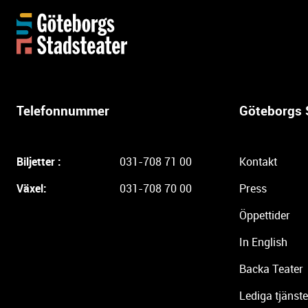
Y
t
t
e
r
l
Telefonnummer
Göteborgs 
i
g
a
Biljetter :
031-708 71 00
Kontakt
r
e
Växel:
031-708 70 00
Press
i
Öppettider
n
f
In English
o
r
Backa Teater
m
Lediga tjänste
a