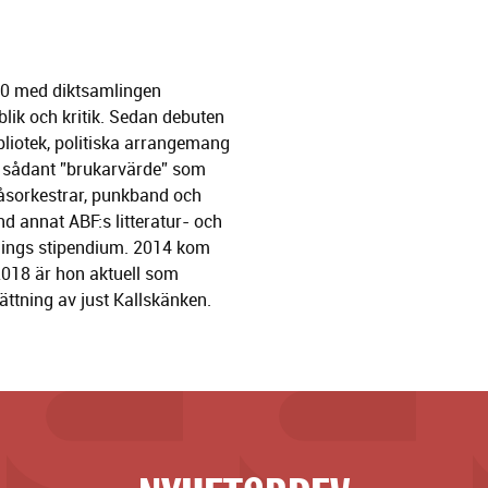
10 med diktsamlingen
lik och kritik. Sedan debuten
ibliotek, politiska arrangemang
tt sådant ”brukarvärde” som
låsorkestrar, punkband och
d annat ABF:s litteratur- och
ödings stipendium. 2014 kom
2018 är hon aktuell som
ttning av just Kallskänken.