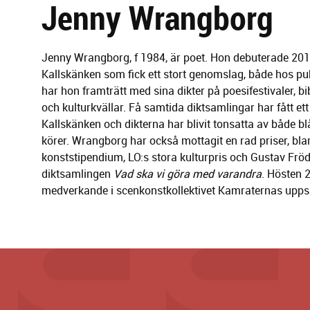
g
Jenny Wrangborg
e
r
i
Jenny Wrangborg, f 1984, är poet. Hon debuterade 20
n
Kallskänken som fick ett stort genomslag, både hos pub
g
har hon framträtt med sina dikter på poesifestivaler, b
och kulturkvällar. Få samtida diktsamlingar har fått e
Kallskänken och dikterna har blivit tonsatta av både b
körer. Wrangborg har också mottagit en rad priser, blan
konststipendium, LO:s stora kulturpris och Gustav Fr
diktsamlingen
Vad ska vi göra med varandra
. Hösten 
medverkande i scenkonstkollektivet Kamraternas uppsä