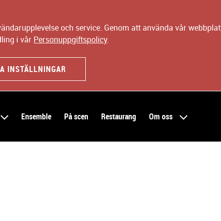
nvändarupplevelse och service. Genom att använda vår webbplats
ling i vår
Personuppgiftspolicy
.
A INSTÄLLNINGAR
Ensemble
På scen
Restaurang
Om oss