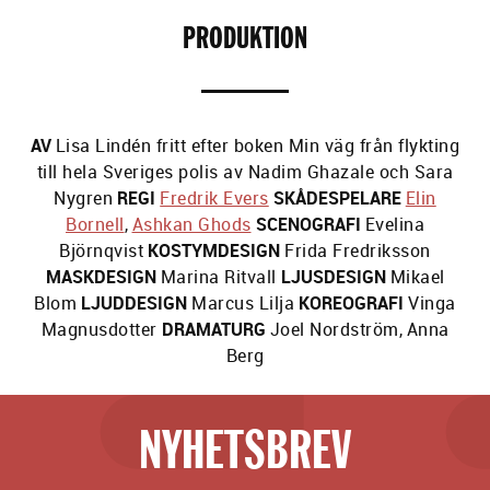
PRODUKTION
AV
Lisa Lindén fritt efter boken Min väg från flykting
till hela Sveriges polis av Nadim Ghazale och Sara
Nygren
REGI
Fredrik Evers
SKÅDESPELARE
Elin
Bornell
,
Ashkan Ghods
SCENOGRAFI
Evelina
Björnqvist
KOSTYMDESIGN
Frida Fredriksson
MASKDESIGN
Marina Ritvall
LJUSDESIGN
Mikael
Blom
LJUDDESIGN
Marcus Lilja
KOREOGRAFI
Vinga
Magnusdotter
DRAMATURG
Joel Nordström
,
Anna
Berg
NYHETSBREV