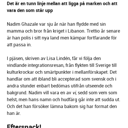
Det är en tunn linje mellan att ligga på marken och att
vara den som står upp
Nadim Ghazale var sju år när han flydde med sin
mamma och bror från kriget i Libanon. Trettio år senare
är han polis i sitt nya land men kämpar fortfarande för
att passa in.
I pjäsen, skriven av Lisa Lindén, får vi följa den
vindlande integrationsresan, från flykten till Sverige till
kulturkrockar och smärtpunkter i mellanförska
pet. Det
handlar om att ibland bli accepterad som svensk och i
andra stunder enbart bedömas utifrån utseende och
bakgrund. Nadim vill vara en av
vi,
sedd som vem som
helst, men hans namn och hudfärg går inte att sudda ut.
Och det han försöker lämna bakom sig har format den
han är.
Eftersnack!