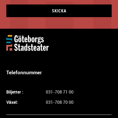
SKICKA
Y
t
t
e
r
l
Telefonnummer
i
g
a
Biljetter :
031-708 71 00
r
e
Växel:
031-708 70 00
i
n