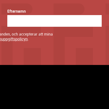
Efternamn
danden, och accepterar att mina
nuppgiftspolicyn
.