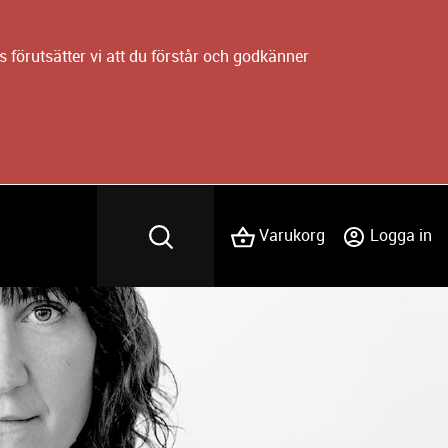
 förutsätter vi att du förstår och godkänner
Varukorg
Logga in