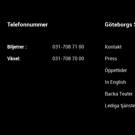
e
r
l
Telefonnummer
Göteborgs 
i
g
a
Biljetter :
031-708 71 00
Kontakt
r
e
Växel:
031-708 70 00
Press
i
Öppettider
n
f
In English
o
r
Backa Teater
m
Lediga tjänste
a
t
i
o