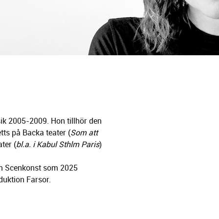
ik 2005-2009. Hon tillhör den
ts på Backa teater (
Som att
ter (
bl.a. i Kabul Sthlm Paris
)
orm Scenkonst som 2025
uktion Farsor.