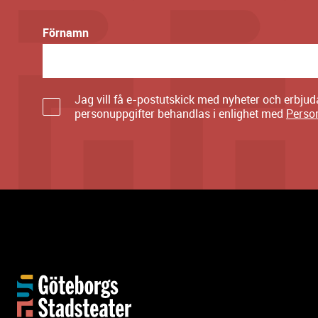
Förnamn
Jag vill få e-postutskick med nyheter och erbju
personuppgifter behandlas i enlighet med
Perso
Y
t
t