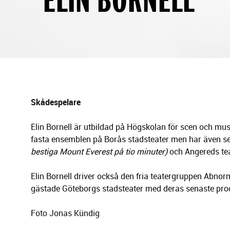
g
e
r
i
n
g
Skådespelare
Elin Bornell är utbildad på Högskolan för scen och mus
fasta ensemblen på Borås stadsteater men har även set
bestiga Mount Everest på tio minuter)
och Angereds tea
Elin Bornell driver också den fria teatergruppen Abn
gästade Göteborgs stadsteater med deras senaste prod
Foto Jonas Kündig