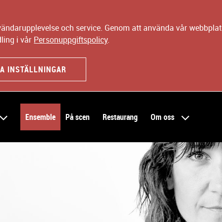
nvändarupplevelse och service. Genom att använda vår webbplats
ling i vår
Personuppgiftspolicy
.
A INSTÄLLNINGAR
Ensemble
På scen
Restaurang
Om oss