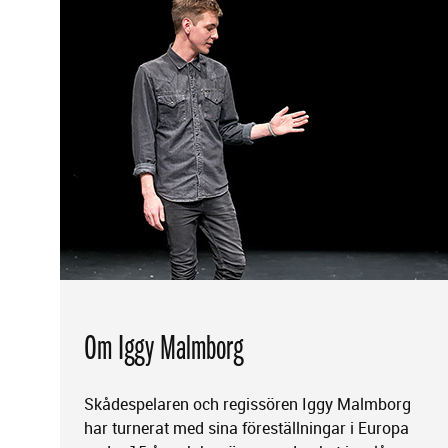
Om Iggy Malmborg
Skådespelaren och regissören Iggy Malmborg
har turnerat med sina föreställningar i Europa