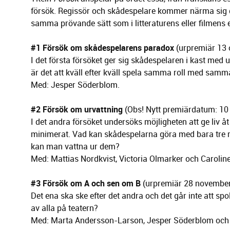
försök. Regissör och skådespelare kommer närma sig d
samma prövande sätt som i litteraturens eller filmens
#1 Försök om skådespelarens paradox
(urpremiär 13 
I det första försöket ger sig skådespelaren i kast med
är det att kväll efter kväll spela samma roll med samm
Med: Jesper Söderblom.
#2 Försök om urvattning
(Obs! Nytt premiärdatum: 10
I det andra försöket undersöks möjligheten att ge liv å
minimerat. Vad kan skådespelarna göra med bara tre r
kan man vattna ur dem?
Med: Mattias Nordkvist, Victoria Olmarker och Carolin
#3 Försök om A och sen om B
(urpremiär 28 novembe
Det ena ska ske efter det andra och det går inte att spol
av alla på teatern?
Med: Marta Andersson-Larson, Jesper Söderblom och 