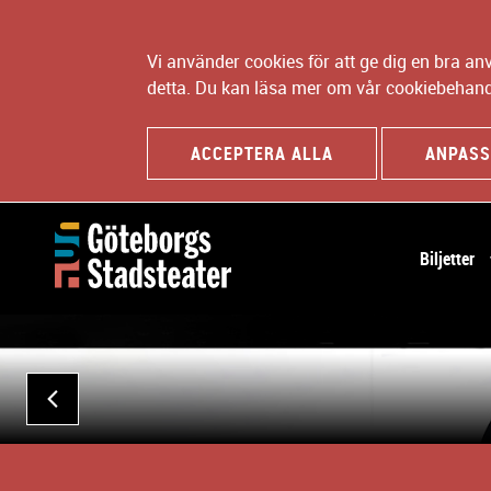
Vi använder cookies för att ge dig en bra a
detta. Du kan läsa mer om vår cookiebehand
ACCEPTERA ALLA
ANPASS
H
Biljetter
u
v
B
u
i
d
l
n
d
a
FÖREGÅENDE
s
v
p
i
e