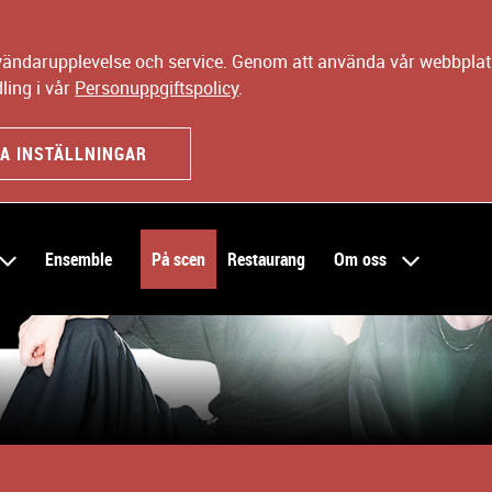
nvändarupplevelse och service. Genom att använda vår webbplats
ling i vår
Personuppgiftspolicy
.
A INSTÄLLNINGAR
Ensemble
På scen
Restaurang
Om oss