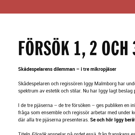
g
l
e
r
i
n
g
FÖRSÖK 1, 2 OCH 
Skådespelarens dilemman – i tre mikropjäser
Skådespelaren och regissören Iggy Malmborg har under 
spektrum av estetik och stilar. Nu har Iggy lagt beslag 
I de tre pjäserna – de tre försöken – ges publiken en 
fråga som ensemble och regissör arbetar med under kort 
där alla tre pjäserna presenteras.
Se och hör Iggy berä
Titeln
Försök
anspelar på ordet essä, från franskans es