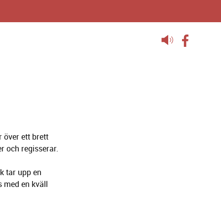
Lyssna
på
sidans
text
över ett brett
er och regisserar.
k tar upp en
s med en kväll