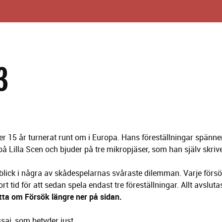
3
15 år turnerat runt om i Europa. Hans föreställningar spänner 
på Lilla Scen och bjuder på tre mikropjäser, som han själv skriv
inblick i några av skådespelarnas svåraste dilemman. Varje försö
tid för att sedan spela endast tre föreställningar. Allt avsluta
tta om Försök längre ner på sidan.
sai, som betyder just