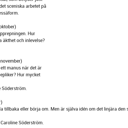
et sceniska arbetet på
 essäform.
oktober)
 upprepningen. Hur
a äkthet och inlevelse?
 november)
t ett manus när det är
epliker? Hur mycket
e Söderström.
r)
a tillbaka eller börja om. Men är själva idén om det linjära den 
Caroline Söderström.