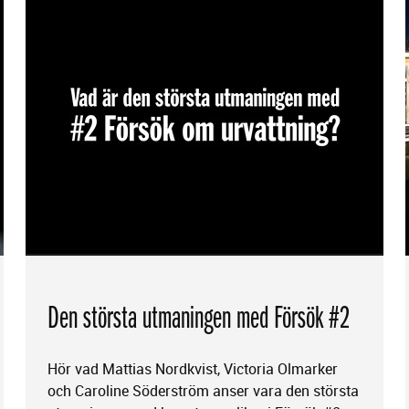
Den största utmaningen med Försök #2
Hör vad Mattias Nordkvist, Victoria Olmarker
och Caroline Söderström anser vara den största