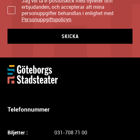
Jag vill få e-postutskick med nyheter och
erbjudanden, och accepterar att mina
personuppgifter behandlas i enlighet med
Personuppgiftspolicyn
.
SKICKA
Y
t
t
e
r
l
Telefonnummer
i
g
a
Biljetter :
031-708 71 00
r