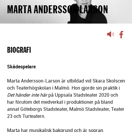
MARTA ANDERSSON-LARSON
Lyssna
på
sidans
BIOGRAFI
text
Skådespelare
Marta Andersson-Larson är utbildad vid Skara Skolscen
och Teaterhögskolan i Malmö. Hon gjorde sin praktik i
Det händer inte här
på Uppsala Stadsteater 2020 och
har förutom det medverkat i produktioner på bland
annat Göteborgs Stadsteater, Malmö Stadsteater, Teater
23 och Turteatern.
Marta har musikalisk bakgrund och är sopran.