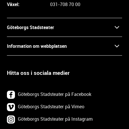
e
Växel:
031-708 70 00
i
n
f
Göteborgs Stadsteater
o
r
Kontakt
m
Information om webbplatsen
a
Press
t
Biljetter
i
o
Hitta oss i sociala medier
Öppettider
Villkor och integritet
n
o
In English
Om webbplatsen
c
Göteborgs Stadsteater på Facebook
h
Backa Teater
k
Göteborgs Stadsteater på Vimeo
Tillgänglighetsredogörelse
o
Göteborgs Stadsteater på Instagram
Lediga tjänster
n
Webbplatskarta
t