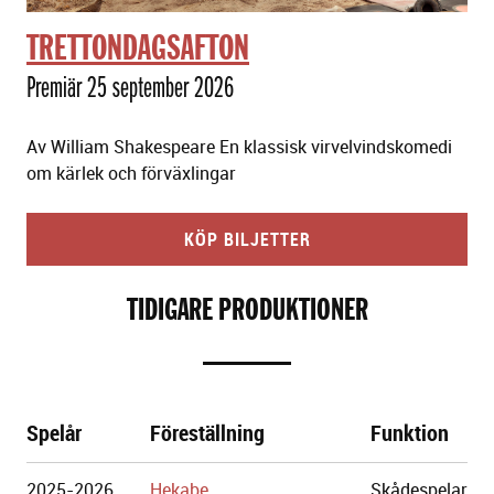
TRETTONDAGSAFTON
Premiär 25 september 2026
Av William Shakespeare En klassisk virvelvindskomedi
om kärlek och förväxlingar
KÖP BILJETTER
TIDIGARE PRODUKTIONER
Spelår
Föreställning
Funktion
Göteborgs
2025-2026
Hekabe
Skådespelar