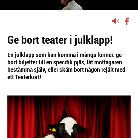
Lyssna
på
Ge bort teater i julklapp!
sidans
text
En julklapp som kan komma i många former: ge
bort biljetter till en specifik pjäs, låt mottagaren
bestämma själv, eller skäm bort någon rejält med
ett Teaterkort!