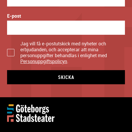
E-post
Jag vill få e-postutskick med nyheter och
erbjudanden, och accepterar att mina
personuppgifter behandlas i enlighet med
Personuppgiftspolicyn
.
SKICKA
Y
t
t
e