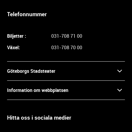
r
l
Telefonnummer
i
g
a
Biljetter :
031-708 71 00
r
e
Växel:
031-708 70 00
i
n
f
Göteborgs Stadsteater
o
r
Kontakt
m
Information om webbplatsen
a
Press
t
Biljetter
i
o
Hitta oss i sociala medier
Öppettider
Villkor och integritet
n
o