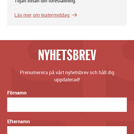
Tiljan innan din föreställning.
Läs mer om teatermiddag
NYHETSBREV
Prenumerera på vårt nyhetsbrev och håll dig
uppdaterad!
Förnamn
Efternamn