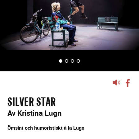
d
s
p
e
l
BILD 1
BILD 2
(VISAS NU)
BILD 3
BILD 4
Lyssna
på
sidans
SILVER STAR
text
Av Kristina Lugn
Ömsint och humoristiskt à la Lugn