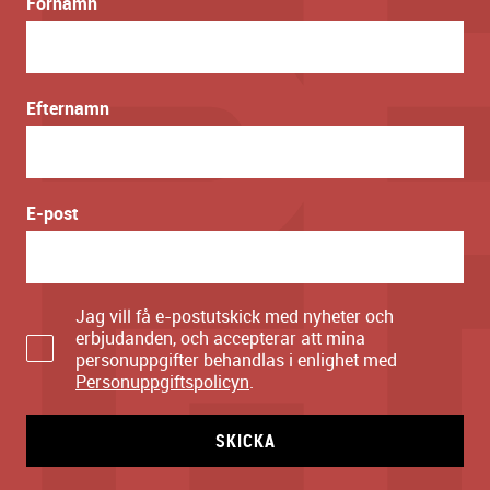
Förnamn
Efternamn
E-post
Jag vill få e-postutskick med nyheter och
erbjudanden, och accepterar att mina
personuppgifter behandlas i enlighet med
Personuppgiftspolicyn
.
SKICKA