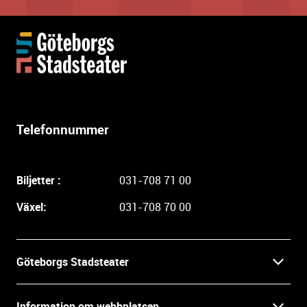
Y
t
t
e
r
l
Telefonnummer
i
g
a
Biljetter :
031-708 71 00
r
e
Växel:
031-708 70 00
i
n
f
Göteborgs Stadsteater
o
r
Kontakt
m
Information om webbplatsen