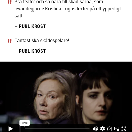
Bra teater och så nära till skådisarna; som
levandegjorde Kristina Lugns texter på ett ypperligt
sätt.
–
PUBLIKRÖST
Fantastiska skådespelare!
–
PUBLIKRÖST