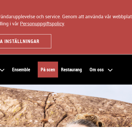
nvändarupplevelse och service. Genom att använda vår webbplats
ling i vår
Personuppgiftspolicy
.
A INSTÄLLNINGAR
Ensemble
På scen
Restaurang
Om oss