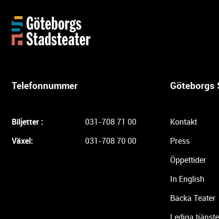
Y
t
t
e
r
l
Telefonnummer
Göteborgs 
i
g
a
Biljetter :
031-708 71 00
Kontakt
r
e
Växel:
031-708 70 00
Press
i
Öppettider
n
f
In English
o
r
Backa Teater
m
Lediga tjänste