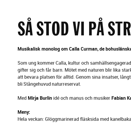
g
e
r
i
SÅ STOD VI PÅ ST
n
g
M
usikalisk monolog om
Calla
Curman,
de bohuslänska
Som ung kommer Calla, kultur och samhällsengagerad un
gifter sig och får barn. Mötet med naturen blir lika st
att bevara platsen för alltid. Genom sina insatser, lån
bli Stångehuvud naturreservat.
Med
Mirja Burlin
idé och manus och musiker
Fabian Ka
Meny:
Hela veckan
: Glöggmarinerad fläsksida med kanelbaka