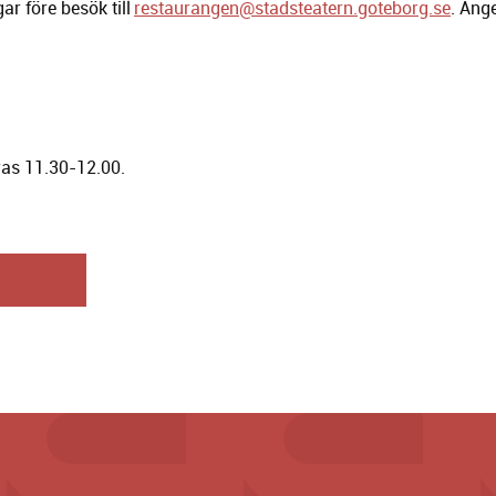
ar före besök till
restaurangen@stadsteatern.goteborg.se
. Ang
ras 11.30-12.00.