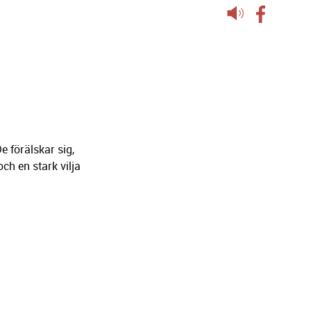
Lyssna
på
sidans
text
 förälskar sig,
ch en stark vilja