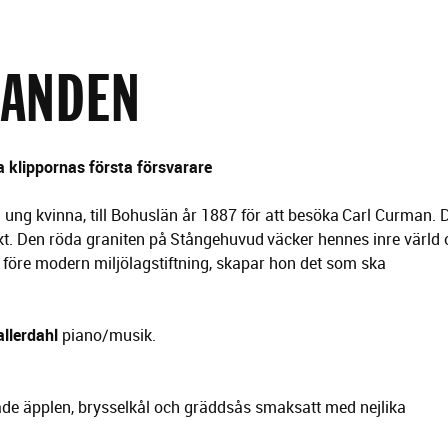
RANDEN
 klippornas första försvarare
g kvinna, till Bohuslän år 1887 för att besöka Carl Curman. De
arkt. Den röda graniten på Stångehuvud väcker hennes inre värld o
gt före modern miljölagstiftning, skapar hon det som ska
llerdahl
piano/musik.
de äpplen, brysselkål och gräddsås smaksatt med nejlika