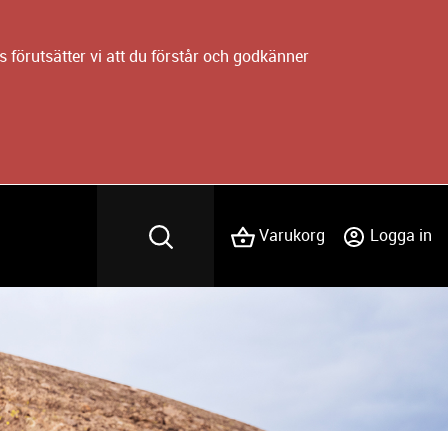
 förutsätter vi att du förstår och godkänner
Varukorg
Logga in