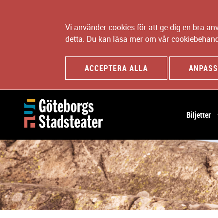
Vi använder cookies för att ge dig en bra a
detta. Du kan läsa mer om vår cookiebehand
ACCEPTERA ALLA
ANPASS
H
Biljetter
u
v
u
d
n
a
v
i