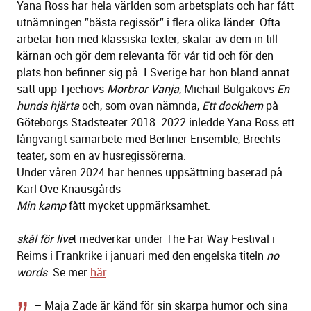
Yana Ross har hela världen som arbetsplats och har fått
utnämningen ”bästa regissör” i flera olika länder. Ofta
arbetar hon med klassiska texter, skalar av dem in till
kärnan och gör dem relevanta för vår tid och för den
plats hon befinner sig på. I Sverige har hon bland annat
satt upp Tjechovs
Morbror Vanja
, Michail Bulgakovs
En
hunds hjärta
och, som ovan nämnda,
Ett dockhem
på
Göteborgs Stadsteater 2018. 2022 inledde Yana Ross ett
långvarigt samarbete med Berliner Ensemble, Brechts
teater, som en av husregissörerna.
Under våren 2024 har hennes uppsättning baserad på
Karl Ove Knausgårds
Min kamp
fått mycket uppmärksamhet.
skål för live
t medverkar under The Far Way Festival i
Reims i Frankrike i januari med den engelska titeln
no
words
. Se mer
här
.
– Maja Zade är känd för sin skarpa humor och sina