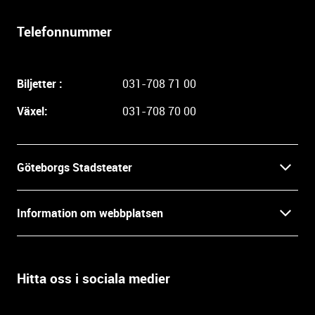
r
l
Telefonnummer
i
g
a
Biljetter :
031-708 71 00
r
e
Växel:
031-708 70 00
i
n
f
Göteborgs Stadsteater
o
r
Kontakt
m
Information om webbplatsen
a
Press
t
Biljetter
i
o
Hitta oss i sociala medier
Öppettider
Villkor och integritet
n
o