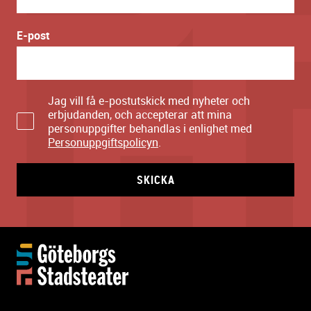
E-post
Jag vill få e-postutskick med nyheter och
erbjudanden, och accepterar att mina
personuppgifter behandlas i enlighet med
Personuppgiftspolicyn
.
SKICKA
Y
t
t
e