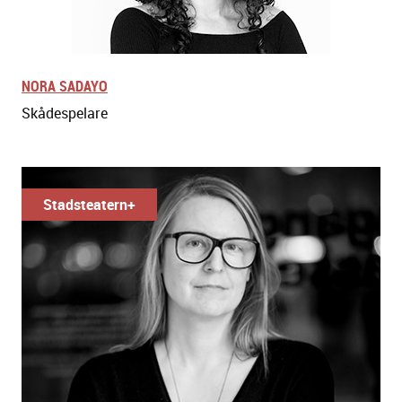
NORA SADAYO
Skådespelare
Stadsteatern+