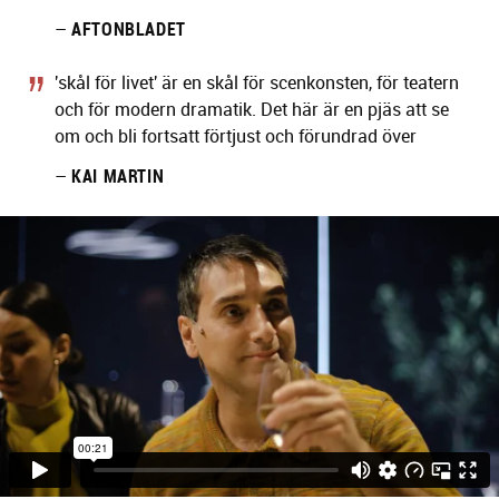
–
AFTONBLADET
'skål för livet' är en skål för scenkonsten, för teatern
och för modern dramatik. Det här är en pjäs att se
om och bli fortsatt förtjust och förundrad över
–
KAI MARTIN