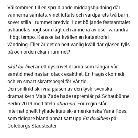
Välkommen till en sprudlande middagsbjudning där
vännerna samlats, vinet luftats och värdparets två barn
sover stilla i rummet bredvid. I det böljande festsamtalet
avhandlas högt som lågt och ämnena avlöser varandra
i högt tempo. Kanske tar kvällen en katastrofal
vändning. Eller är det en helt vanlig kväll där glasen fylls
på och orden ekar i rummet?
skål för livet
är ett nyskrivet drama som fångar vår
samtid med nästan otäck exakthet. En tragisk komedi
och en smart skrattspegel för vår tid.
Den snillrikt skrivna pjäsen av den tysk-svenska
dramatikern Maja Zade hade urpremiär på Schaubühne
Berlin 2019 med titeln
abgrund
. För regin står
internationellt hyllade litauisk-amerikanska Yana Ross,
som tidigare bland annat satt upp
Ett dockhem
på
Göteborgs Stadsteater.