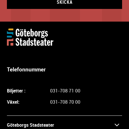
SKICKA
Y
t
t
e
r
l
Telefonnummer
i
g
a
Biljetter :
031-708 71 00
r
e
Växel:
031-708 70 00
i
n
f
Göteborgs Stadsteater
o