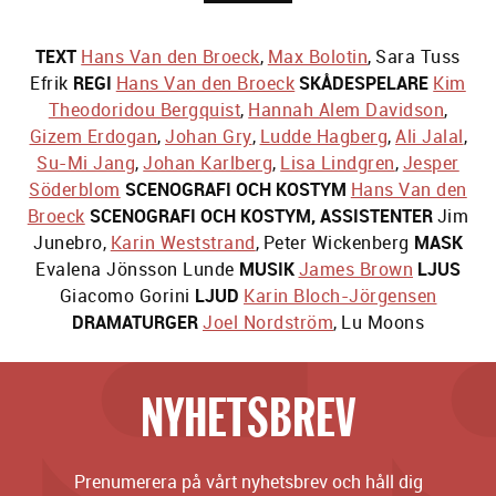
TEXT
Hans Van den Broeck
,
Max Bolotin
,
Sara Tuss
Efrik
REGI
Hans Van den Broeck
SKÅDESPELARE
Kim
Theodoridou Bergquist
,
Hannah Alem Davidson
,
Gizem Erdogan
,
Johan Gry
,
Ludde Hagberg
,
Ali Jalal
,
Su-Mi Jang
,
Johan Karlberg
,
Lisa Lindgren
,
Jesper
Söderblom
SCENOGRAFI OCH KOSTYM
Hans Van den
Broeck
SCENOGRAFI OCH KOSTYM, ASSISTENTER
Jim
Junebro
,
Karin Weststrand
,
Peter Wickenberg
MASK
Evalena Jönsson Lunde
MUSIK
James Brown
LJUS
Giacomo Gorini
LJUD
Karin Bloch-Jörgensen
DRAMATURGER
Joel Nordström
,
Lu Moons
NYHETSBREV
Prenumerera på vårt nyhetsbrev och håll dig