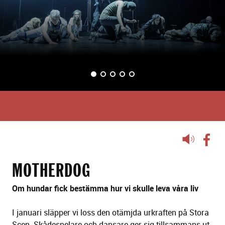
d
s
p
e
l
BILD 1
BILD 2
BILD 3
(VISAS NU)
BILD 4
BILD 5
Lyssna
på
sidans
MOTHERDOG
text
Om hundar fick bestämma hur vi skulle leva våra liv
I januari släpper vi loss den otämjda urkraften på Stora
Scen. Skådespelare och dansare ger sig tillsammans ut