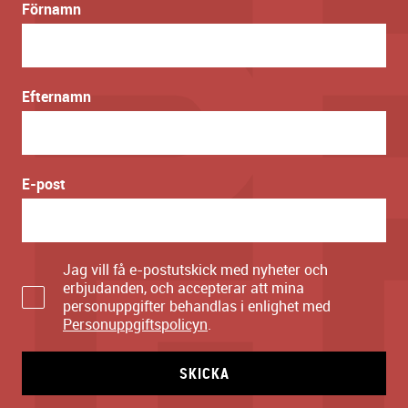
Förnamn
Efternamn
E-post
Jag vill få e-postutskick med nyheter och
erbjudanden, och accepterar att mina
personuppgifter behandlas i enlighet med
Personuppgiftspolicyn
.
SKICKA