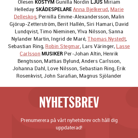
Olesen
KOSTYM
Gunilla Nordin
LJUS
Miriam
Helleday
SKÅDESPELARE
Anna Bjelkerud
,
Marie
Delleskog
,
Pernilla Emme-Alexandersson
,
Malin
Gjörup-Zetterström
,
Berit Hallén
,
Siri Hamari
,
David
Lundqvist
,
Timo Nieminen
,
Ylva Nilsson
,
Sanna
Nylander Martin
,
Ingrid de Maré
,
Thomas Nystedt
,
Sebastian Ring
,
Robin Stegmar
,
Lars Väringer
,
Lasse
Carlsson
MUSIKER
Per-Johan Altin
,
Henrik
Bengtsson
,
Mattias Bylund
,
Anders Carlsson
,
Johanna Dahl
,
Love Nilsson
,
Sebastian Ring
,
Erik
Rosenkvist
,
John Sarafian
,
Magnus Sjölander
NYHETSBREV
Prenumerera på vårt nyhetsbrev och håll dig
uppdaterad!