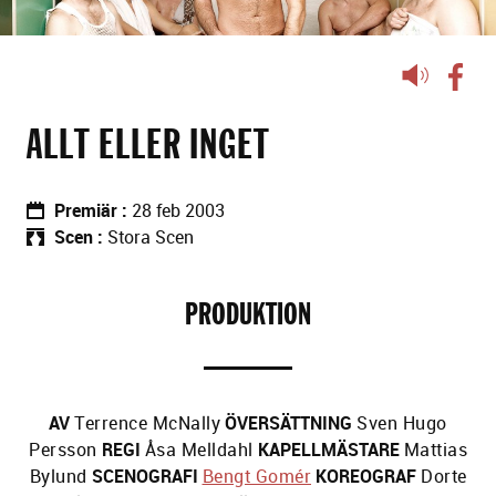
Lyssna
på
sidans
ALLT ELLER INGET
text
Premiär
28 feb 2003
Scen
Stora Scen
PRODUKTION
AV
Terrence McNally
ÖVERSÄTTNING
Sven Hugo
Persson
REGI
Åsa Melldahl
KAPELLMÄSTARE
Mattias
Bylund
SCENOGRAFI
Bengt Gomér
KOREOGRAF
Dorte