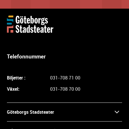
Y
t
t
e
r
l
Telefonnummer
i
g
a
Biljetter :
031-708 71 00
r
e
Växel:
031-708 70 00
i
n
f
Göteborgs Stadsteater
o
r
Kontakt