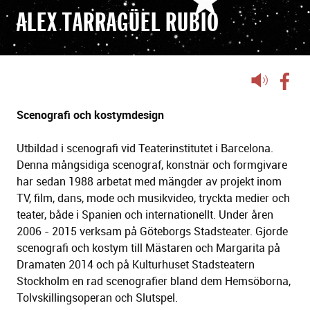
ALEX TARRAGÜEL RUBIO
Lyssna
på
sidans
Scenografi och kostymdesign
text
Utbildad i scenografi vid Teaterinstitutet i Barcelona.
Denna mångsidiga scenograf, konstnär och formgivare
har sedan 1988 arbetat med mängder av projekt inom
TV, film, dans, mode och musikvideo, tryckta medier och
teater, både i Spanien och internationellt. Under åren
2006 - 2015 verksam på Göteborgs Stadsteater. Gjorde
scenografi och kostym till Mästaren och Margarita på
Dramaten 2014 och på Kulturhuset Stadsteatern
Stockholm en rad scenografier bland dem Hemsöborna,
Tolvskillingsoperan och Slutspel.