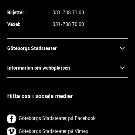
g
a
Biljetter :
031-708 71 00
r
e
Växel:
031-708 70 00
i
n
f
Göteborgs Stadsteater
o
r
Kontakt
m
Information om webbplatsen
a
Press
t
Biljetter
i
o
Hitta oss i sociala medier
Öppettider
Villkor och integritet
n
o
In English
Om webbplatsen
c
Göteborgs Stadsteater på Facebook
h
Backa Teater
k
Göteborgs Stadsteater på Vimeo
Tillgänglighetsredogörelse