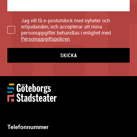
Jag vill få e-postutskick med nyheter och
erbjudanden, och accepterar att mina
personuppgifter behandlas i enlighet med
Personuppgiftspolicyn
.
SKICKA
Y
t
t
e
r
l
Telefonnummer
i