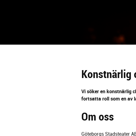
g
e
r
i
n
g
Konstnärlig 
Vi söker en konstnärlig c
fortsatta roll som en av 
Om oss
Göteborgs Stadsteater AB 