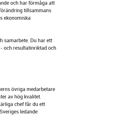
ande och har förmåga att
 förändring tillsammans
ns ekonomiska
och samarbete. Du har ett
- och resultatinriktad och
aterns övriga medarbetare
ter av hög kvalitet.
rliga chef får du ett
v Sveriges ledande