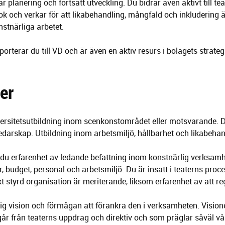
bar planering och fortsatt utveckling. Du bidrar även aktivt till t
och verkar för att likabehandling, mångfald och inkludering är
stnärliga arbetet.
orterar du till VD och är även en aktiv resurs i bolagets strateg
er
versitetsutbildning inom scenkonstområdet eller motsvarande. D
ledarskap. Utbildning inom arbetsmiljö, hållbarhet och likabeha
ar du erfarenhet av ledande befattning inom konstnärlig verksam
, budget, personal och arbetsmiljö. Du är insatt i teaterns proc
kt styrd organisation är meriterande, liksom erfarenhet av att re
ig vision och förmågan att förankra den i verksamheten. Vision
går från teaterns uppdrag och direktiv och som präglar såväl v