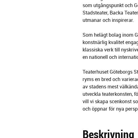
som utgångspunkt och Gö
Stadsteater, Backa Teater
utmanar och inspirerar.
Som helägt bolag inom Gö
konstnärlig kvalitet enga
klassiska verk till nyskri
en nationell och internat
Teaterhuset Göteborgs St
ryms en bred och varierad
av stadens mest välkända 
utveckla teaterkonsten, f
vill vi skapa scenkonst 
och öppnar för nya perspe
Beskrivning