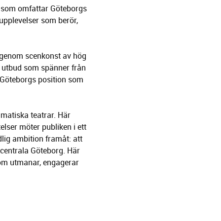
, som omfattar Göteborgs
 upplevelser som berör,
t genom scenkonst av hög
at utbud som spänner från
ka Göteborgs position som
matiska teatrar. Här
lser möter publiken i ett
lig ambition framåt: att
i centrala Göteborg. Här
 som utmanar, engagerar