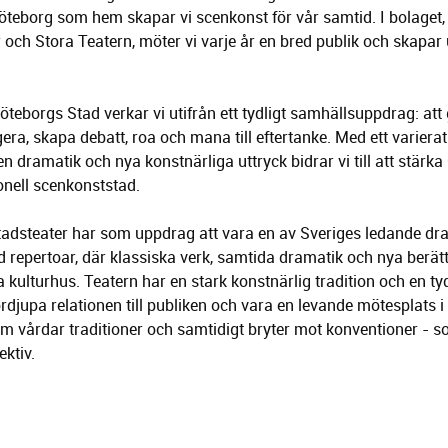
teborg som hem skapar vi scenkonst för vår samtid. I bolaget
 och Stora Teatern, möter vi varje år en bred publik och skapar
teborgs Stad verkar vi utifrån ett tydligt samhällsuppdrag: at
gera, skapa debatt, roa och mana till eftertanke. Med ett varier
ven dramatik och nya konstnärliga uttryck bidrar vi till att stär
ionell scenkonststad.
adsteater har som uppdrag att vara en av Sveriges ledande dra
 repertoar, där klassiska verk, samtida dramatik och nya berätte
kulturhus. Teatern har en stark konstnärlig tradition och en tyd
ördjupa relationen till publiken och vara en levande mötesplats 
som vårdar traditioner och samtidigt bryter mot konventioner -
ktiv.