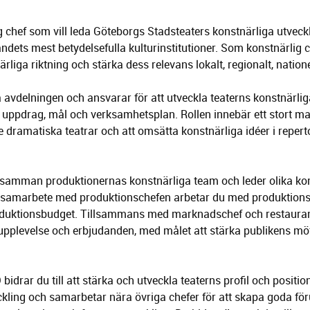
g chef som vill leda Göteborgs Stadsteaters konstnärliga utveckli
andets mest betydelsefulla kulturinstitutioner. Som konstnärlig ch
rliga riktning och stärka dess relevans lokalt, regionalt, nationel
 avdelningen och ansvarar för att utveckla teaterns konstnärliga
s uppdrag, mål och verksamhetsplan. Rollen innebär ett stort ma
 dramatiska teatrar och att omsätta konstnärliga idéer i repert
a samman produktionernas konstnärliga team och leder olika ko
a samarbete med produktionschefen arbetar du med produktions
roduktionsbudget. Tillsammans med marknadschef och restaurangc
supplevelse och erbjudanden, med målet att stärka publikens m
drar du till att stärka och utveckla teaterns profil och position.
ckling och samarbetar nära övriga chefer för att skapa goda för