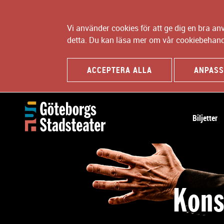
Vi använder cookies för att ge dig en bra a
detta. Du kan läsa mer om vår cookiebehand
ACCEPTERA ALLA
ANPASS
H
Biljetter
u
v
u
d
n
Kons
a
v
i