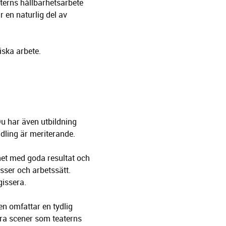
eaterns hållbarhetsarbete
 en naturlig del av
iska arbete.
u har även utbildning
ndling är meriterande.
het med goda resultat och
esser och arbetssätt.
gissera.
en omfattar en tydlig
åra scener som teaterns