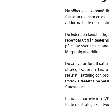
Nu söker vi en konstnärli
fortsatta roll som en av l
att forma teaterns konstnä
Du leder den konstnärliga
repertoar utifrån teatern
på en av Sveriges ledande
långsiktig utveckling.
Du ansvarar för att sätt
strategiska forum. I när
resurstillsättning och p
utveckla teaterns helhet
Stadsteater.
I nära samarbete med VD bi
teaterns strategiska utve