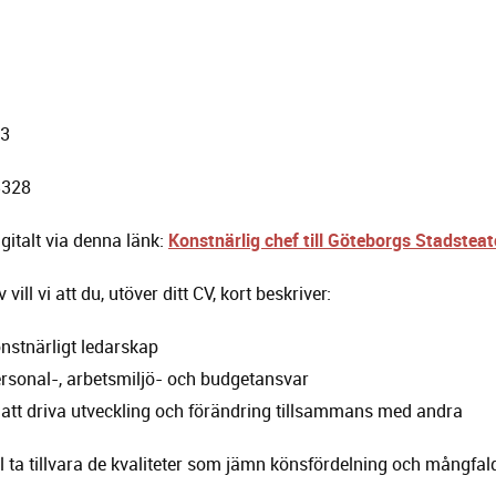
23
3328
italt via denna länk:
Konstnärlig chef till Göteborgs Stadsteat
v vill vi att du, utöver ditt CV, kort beskriver:
onstnärligt ledarskap
ersonal-, arbetsmiljö- och budgetansvar
att driva utveckling och förändring tillsammans med andra
l ta tillvara de kvaliteter som jämn könsfördelning och mångfald