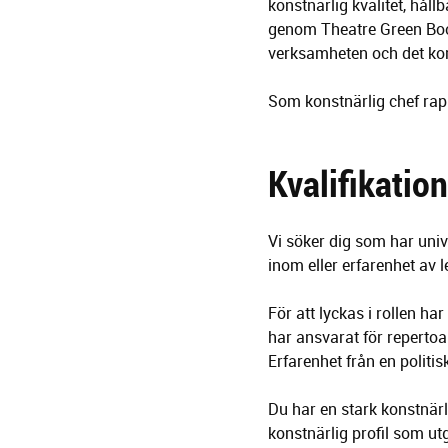
konstnärlig kvalitet, håll
genom Theatre Green Book 
verksamheten och det kon
Som konstnärlig chef rapp
Kvalifikation
Vi söker dig som har uni
inom eller erfarenhet av 
För att lyckas i rollen h
har ansvarat för repertoar
Erfarenhet från en politis
Du har en stark konstnärl
konstnärlig profil som ut