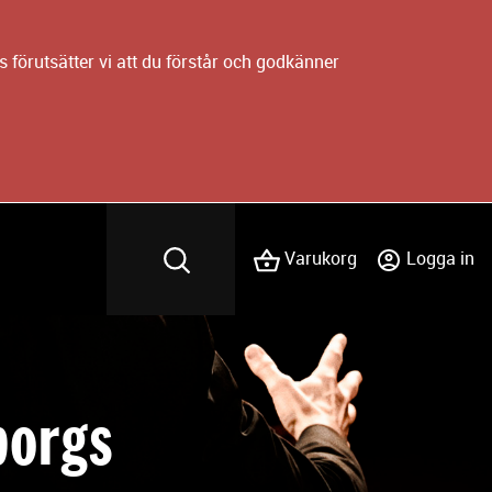
 förutsätter vi att du förstår och godkänner
Varukorg
Logga in
borgs