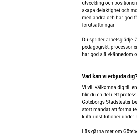
utveckling och positione
skapa delaktighet och mot
med andra och har god f
förutsättningar.
Du sprider arbetsglädje, ä
pedagogiskt, processorien
har god självkännedom om
Vad kan vi erbjuda dig
Vi vill välkomna dig till
blir du en del i ett profe
Göteborgs Stadsteater bef
stort mandat att forma te
kulturinstitutioner under
Läs gärna mer om Götebo