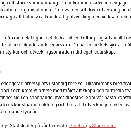
ring i ett större sammanhang. Du är kommunikativ och engager
ivation i organisationen. Du trivs med att driva utveckling och
örmåga att balansera konstnärlig utveckling med verksamhete
r mån om delaktighet och bidrar till en kultur präglad av tillit 
terat och inkluderande ledarskap. Du har en helhetssyn, är mål
 styrkor och utvecklingsområden i ditt eget ledarskap.
?
 en engagerad arbetsplats i ständig rörelse. Tillsammans med te
ssionellt och kreativt arbete med målet att skapa och förmedla tea
inner sig i en spännande utvecklingsfas. Som vår nästa konstnä
aterns konstnärliga riktning och bidra till utvecklingen av en a
 kommande fyra år.
rgs Stadsteater på vår hemsida:
Göteborgs Stadsteater