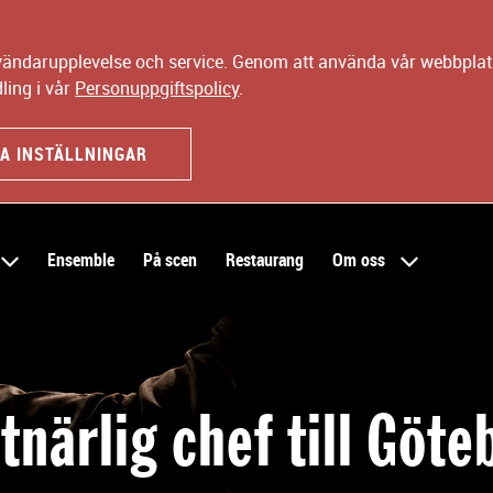
nvändarupplevelse och service. Genom att använda vår webbplats
ling i vår
Personuppgiftspolicy
.
A INSTÄLLNINGAR
Ensemble
På scen
Restaurang
Om oss
tnärlig chef till Göte