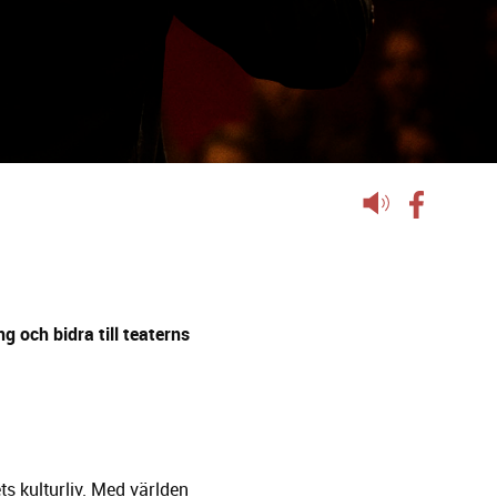
Lyssna
på
sidans
text
g och bidra till teaterns
ts kulturliv. Med världen