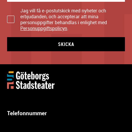
Jag vill få e-postutskick med nyheter och
erbjudanden, och accepterar att mina
personuppgifter behandlas i enlighet med
Personuppgiftspolicyn
.
SKICKA
Y
t
t
e
r
l
Telefonnummer
i
g
a