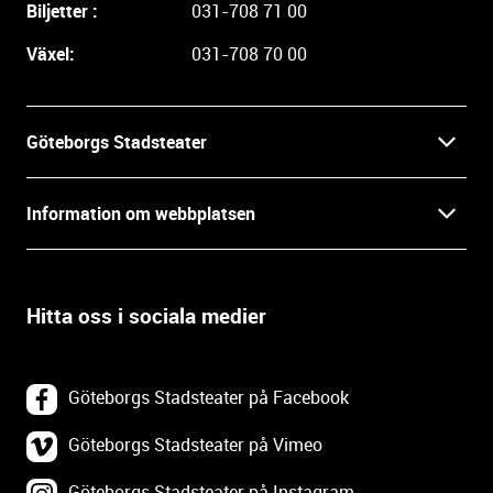
Biljetter :
031-708 71 00
r
e
Växel:
031-708 70 00
i
n
f
Göteborgs Stadsteater
o
r
Kontakt
m
Information om webbplatsen
a
Press
t
Biljetter
i
o
Hitta oss i sociala medier
Öppettider
Villkor och integritet
n
o
In English
Om webbplatsen
c
Göteborgs Stadsteater på Facebook
h
Backa Teater
k
Göteborgs Stadsteater på Vimeo
Tillgänglighetsredogörelse
o
Göteborgs Stadsteater på Instagram
Lediga tjänster