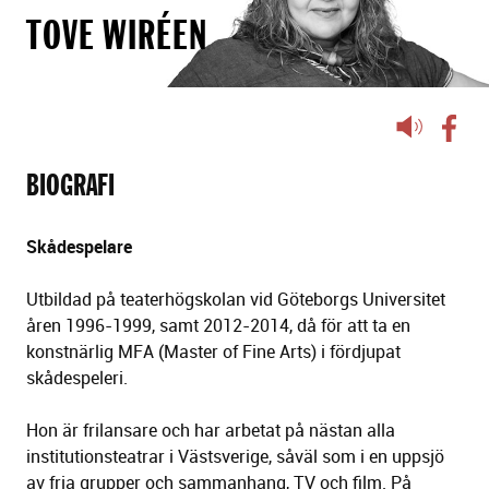
TOVE WIRÉEN
Lyssna
på
sidans
BIOGRAFI
text
Skådespelare
Utbildad på teaterhögskolan vid Göteborgs Universitet
åren 1996-1999, samt 2012-2014, då för att ta en
konstnärlig MFA (Master of Fine Arts) i fördjupat
skådespeleri.
Hon är frilansare och har arbetat på nästan alla
institutionsteatrar i Västsverige, såväl som i en uppsjö
av fria grupper och sammanhang, TV och film. På