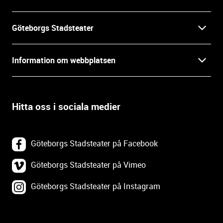
n
f
Göteborgs Stadsteater
o
r
Kontakt
m
Information om webbplatsen
a
Press
t
Biljetter
i
o
Hitta oss i sociala medier
Öppettider
Villkor och integritet
n
o
In English
Om webbplatsen
c
Göteborgs Stadsteater på Facebook
h
Backa Teater
k
Göteborgs Stadsteater på Vimeo
Tillgänglighetsredogörelse
o
Göteborgs Stadsteater på Instagram
Lediga tjänster
n
Webbplatskarta
t
a
Tillgänglighetsdatabasen