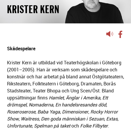
KRISTER KERN
Lyssna
på
sidans
Skådespelare
text
Krister Kern är utbildad vid Teaterhögskolan i Göteborg
(2001–2005). Han är verksam som skådespelare och
konstnär och har arbetat på bland annat Östgötateatern,
Riksteatern, Folkteatern i Göteborg, Dramaten, Borås
Stadsteater, Teater Bhopa och Ung Scen/Öst. Bland
uppsättningar finns
Hamlet
,
Änglar i Amerika
,
Ett
drömspel
,
Nomaderna
,
En handelsresandes död
,
Roseroserose
,
Baba Yaga
,
Dimensioner
,
Rocky Horror
Show
,
Waitress
,
Den goda människan i Sezuan
,
Extas
,
Unfortunate
,
Spelman på taket
och
Folke Filbyter
.