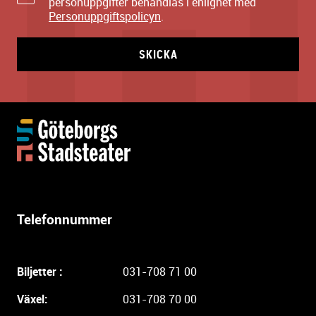
personuppgifter behandlas i enlighet med
Personuppgiftspolicyn
.
SKICKA
Y
t
t
e
r
l
Telefonnummer
i
g
a
Biljetter :
031-708 71 00
r
e
Växel:
031-708 70 00
i