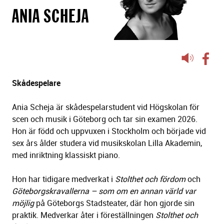
ANIA SCHEJA
Lyssna
på
sidans
Skådespelare
text
Ania Scheja är skådespelarstudent vid Högskolan för
scen och musik i Göteborg och tar sin examen 2026.
Hon är född och uppvuxen i Stockholm och började vid
sex års ålder studera vid musikskolan Lilla Akademin,
med inriktning klassiskt piano.
Hon har tidigare medverkat i
Stolthet och fördom
och
Göteborgskravallerna – som om en annan värld var
möjlig
på Göteborgs Stadsteater, där hon gjorde sin
praktik. Medverkar åter i föreställningen
Stolthet och