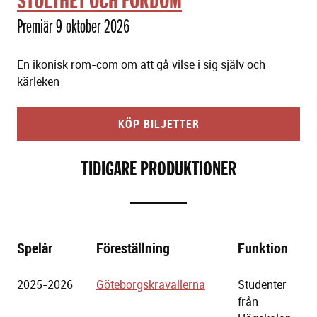
STOLTHET OCH FÖRDOM
Premiär 9 oktober 2026
En ikonisk rom-com om att gå vilse i sig själv och
kärleken
KÖP BILJETTER
TIDIGARE PRODUKTIONER
Spelår
Föreställning
Funktion
Göteborgs
2025-2026
Göteborgskravallerna
Studenter
Stadsteater
från