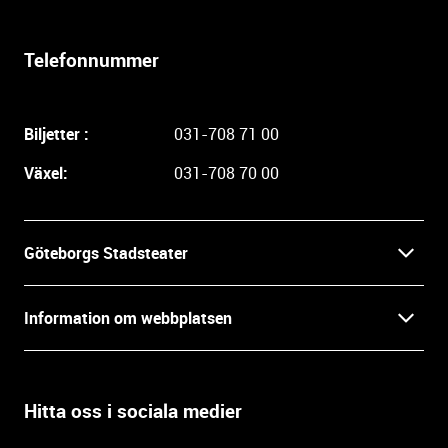
e
r
l
Telefonnummer
i
g
a
Biljetter :
031-708 71 00
r
e
Växel:
031-708 70 00
i
n
f
Göteborgs Stadsteater
o
r
Kontakt
m
Information om webbplatsen
a
Press
t
Biljetter
i
o
Hitta oss i sociala medier
Öppettider
Villkor och integritet
n