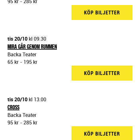
95 kr - 285 kr
KÖP BILJETTER
BACKA 
tis 20/10
kl 09.30
MIRA GÅR GENOM RUMMEN
Backa Teater
65 kr - 195 kr
KÖP BILJETTER
BACKA 
tis 20/10
kl 13.00
CROSS
Backa Teater
95 kr - 285 kr
KÖP BILJETTER
BACKA 