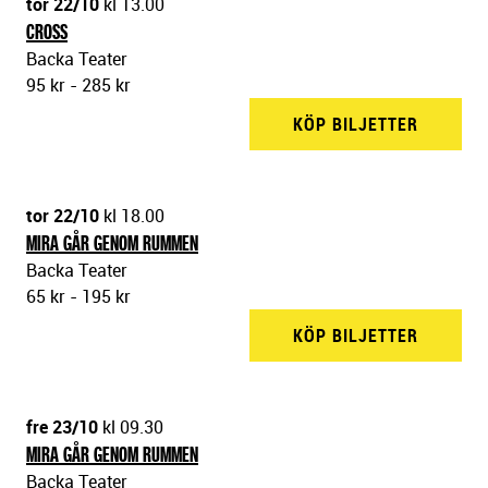
tor 22/10
kl 13.00
CROSS
Backa Teater
95 kr - 285 kr
KÖP BILJETTER
BACKA 
tor 22/10
kl 18.00
MIRA GÅR GENOM RUMMEN
Backa Teater
65 kr - 195 kr
KÖP BILJETTER
BACKA 
fre 23/10
kl 09.30
MIRA GÅR GENOM RUMMEN
Backa Teater