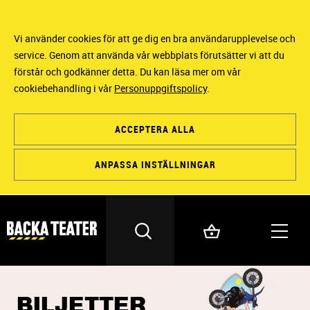
Vi använder cookies för att ge dig en bra användarupplevelse och
service. Genom att använda vår webbplats förutsätter vi att du
förstår och godkänner detta. Du kan läsa mer om vår
cookiebehandling i vår
Personuppgiftspolicy
.
ACCEPTERA ALLA
ANPASSA INSTÄLLNINGAR
BILJETTER