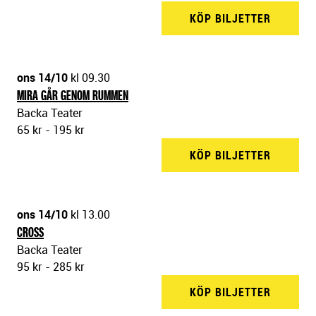
KÖP BILJETTER
BACKA 
ons 14/10
kl 09.30
MIRA GÅR GENOM RUMMEN
Backa Teater
65 kr - 195 kr
KÖP BILJETTER
BACKA 
ons 14/10
kl 13.00
CROSS
Backa Teater
95 kr - 285 kr
KÖP BILJETTER
BACKA 