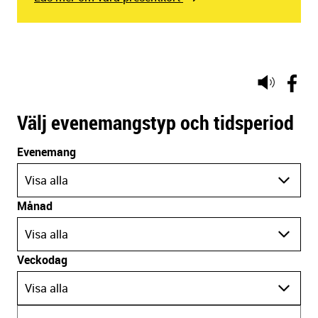
Lyssna
på
sidans
Välj evenemangstyp och tidsperiod
text
Evenemang
Visa alla
Månad
Visa alla
Veckodag
Visa alla