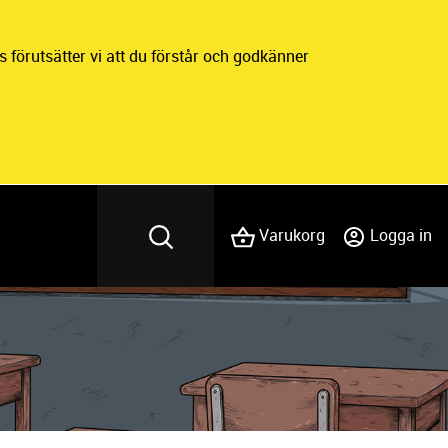
 förutsätter vi att du förstår och godkänner
Varukorg
Logga in