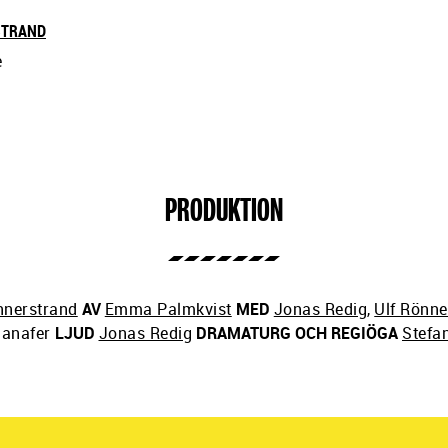
STRAND
e
PRODUKTION
nnerstrand
AV
Emma Palmkvist
MED
Jonas Redig
,
Ulf Rönne
anafer
LJUD
Jonas Redig
DRAMATURG OCH REGIÖGA
Stefa