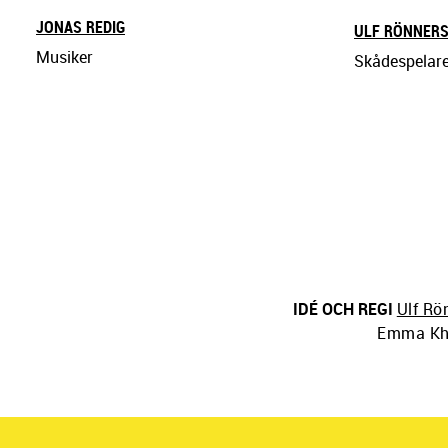
JONAS REDIG
ULF RÖNNER
Musiker
Skådespelar
IDÉ OCH REGI
Ulf Rö
Emma Kh