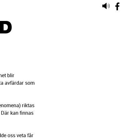
Lyssna
på
OD
sidans
text
et blir
fta avfärdar som
enomena) riktas
 Där kan finnas
dde oss veta får