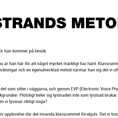
STRANDS MET
rför han kommer på besök.
 är han här för att något mycket märkligt har hänt. Klassrumm
eckningar och en egenutvecklad metod närmar han sig det vi o
det som sitter i väggarna, och genom EVP (Electronic Voice Ph
unden. Plötsligt beter sig tystnaden inte som tystnad brukar.
 om vi lyssnar riktigt noga?
iv upplevelse där det invanda klassrummet förskjuts. Det vi tro