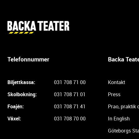
Y
t
t
e
r
Telefonnummer
Backa Teat
l
i
g
Biljettkassa:
031 708 71 00
Kontakt
a
r
Skolbokning:
031 708 71 01
Press
e
i
Foajén:
031 708 71 41
Prao, praktik 
n
Växel:
031 708 70 00
In English
f
o
Göteborgs Sta
r