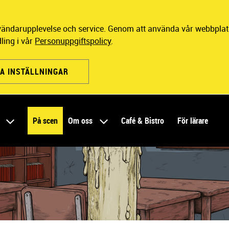
nvändarupplevelse och service. Genom att använda vår webbplats
ling i vår
Personuppgiftspolicy
.
A INSTÄLLNINGAR
r
På scen
Om oss
Café & Bistro
För lärare