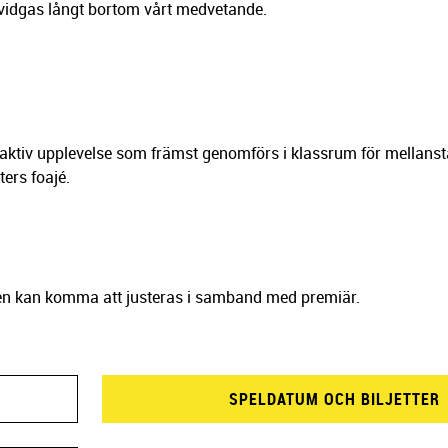
 vidgas långt bortom vårt medvetande.
raktiv upplevelse som främst genomförs i klassrum för mellanst
ers foajé.
en kan komma att justeras i samband med premiär.
SPELDATUM OCH BILJETTER