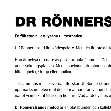
g
e
r
DR RÖNNER
i
n
g
En fältstudie i att lyssna till tystnaden
Ulf Rönnerstrand är skådespelare. Men det är inte dä
Han är också utredare av paranormala fenomen. Och nu
undersökningsplatsen. Med inspelningsutrustning, ant
tillfälligheter, slump eller inbillning.
Tillsammans med eleverna utforskar Ulf Rönnerstrand 
uppmärksamheten mot det som annars försvinner i bakgr
något vi inte känt till sedan tidigare. Vad är det vi hör,
Dr Rönnerstrands metod
är en platsbunden och kollekt