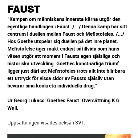
sidans
FAUST
text
"Kampen om människans innersta kärna utgör den
egentliga handlingen i Faust. /.../ Denna kamp har sitt
centrum i duellen mellan Faust och Mefistofeles. /.../
Hos Goethe utspelar sig duellen på det inre planet.
Mefistofelse äger makt endast såtillvida som hans
väsen utgör ett moment i Fausts egen själsliga och
historiska utveckling. Goethes konstnärliga triumf
ligger just däri att Mefistofeles trots allt inte blir bara
ett uttryck för vissa sidor av Fausts själsliv utan
bevarar sina konkreta individuella drag."
Ur Georg Lukacs: Goethes Faust. Översättning K G
Wall.
Uppsättningen visades också i SVT.