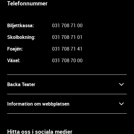
Telefonnummer
l
i
g
Biljettkassa:
031 708 71 00
a
r
Skolbokning:
031 708 71 01
e
i
Foajén:
031 708 71 41
n
Växel:
031 708 70 00
f
o
r
m
Backa Teater
a
t
Kontakt
Information om webbplatsen
i
o
Press
Villkor och integritet
n
o
Hitta oss i sociala medier
Prao, praktik och lediga tjänster