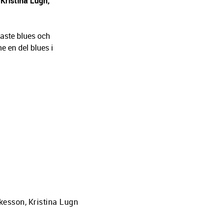
Kristina Lugn,
åaste blues och
e en del blues i
kesson
,
Kristina Lugn