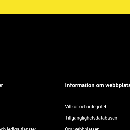
er
Information om webbplat
Villkor och integritet
Tillgänglighetsdatabasen
och lediga tjänster
Om webbplatsen