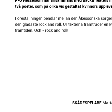
g
P-O Hesselbom har tillsammans med Backa Teaters mu
e
två poeter, som på olika vis gestaltat kvinnors uppleve
r
i
Föreställningen pendlar mellan den Åkessonska sorgen 
n
den gladaste rock and roll. Ur texterna framträder en k
g
framtiden. Och - rock and roll!
SKÅDESPELARE
Mari