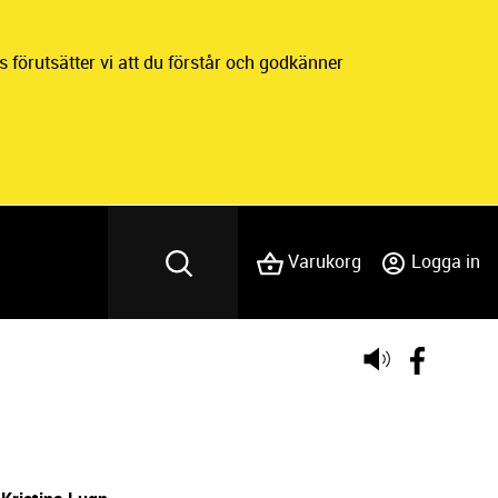
 förutsätter vi att du förstår och godkänner
Varukorg
Logga in
Lyssna
på
sidans
text