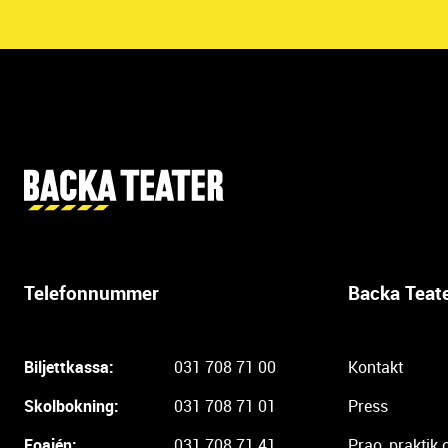
Y
t
t
e
r
Telefonnummer
Backa Teat
l
i
g
Biljettkassa:
031 708 71 00
Kontakt
a
r
Skolbokning:
031 708 71 01
Press
e
i
Foajén:
031 708 71 41
Prao, praktik 