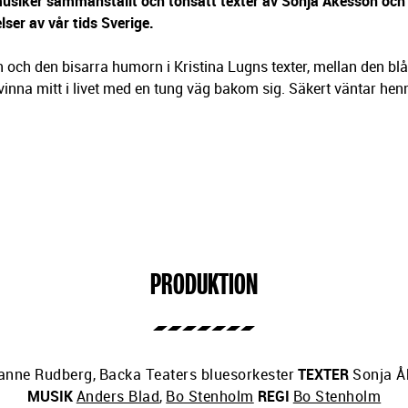
siker sammanställt och tonsatt texter av Sonja Åkesson och 
lser av vår tids Sverige.
och den bisarra humorn i Kristina Lugns texter, mellan den bl
vinna mitt i livet med en tung väg bakom sig. Säkert väntar henn
PRODUKTION
anne Rudberg
,
Backa Teaters bluesorkester
TEXTER
Sonja Å
MUSIK
Anders Blad
,
Bo Stenholm
REGI
Bo Stenholm