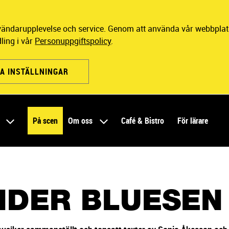
nvändarupplevelse och service. Genom att använda vår webbplats
ling i vår
Personuppgiftspolicy
.
A INSTÄLLNINGAR
r
På scen
Om oss
Café & Bistro
För lärare
NDER BLUESEN