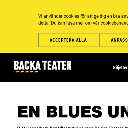
Vi använder cookies för att ge dig en bra a
detta. Du kan läsa mer om vår cookiebehand
ACCEPTERA ALLA
ANPASS
H
Biljette
u
v
u
d
n
EN BLUES U
a
v
i