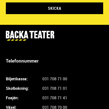
SKICKA
Y
t
t
e
r
Telefonnummer
l
i
g
Biljettkassa:
031 708 71 00
a
r
Skolbokning:
031 708 71 01
e
i
Foajén:
031 708 71 41
n
Växel:
031 708 70 00