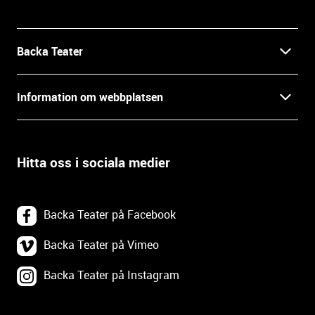
f
o
r
m
Backa Teater
a
t
Kontakt
Information om webbplatsen
i
o
Press
Villkor och integritet
n
o
Hitta oss i sociala medier
Prao, praktik och lediga tjänster
c
Tillgänglighetsdatabasen
h
In English
k
Om webbplatsen
Backa Teater på Facebook
o
n
Göteborgs Stadsteater
Backa Teater på Vimeo
Tillgänglighetsredogörelse
t
a
Backa Teater på Instagram
Tävlingsvillkor
Webbplatskarta
k
t