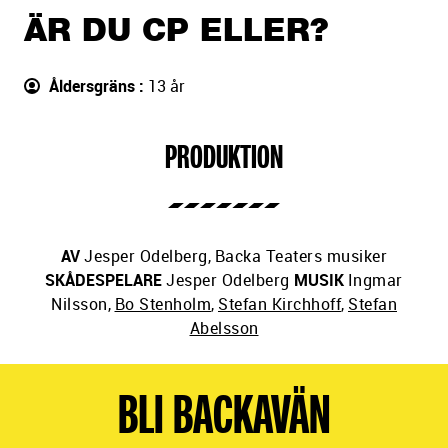
sidans
ÄR DU CP ELLER?
text
Åldersgräns
13 år
PRODUKTION
AV
Jesper Odelberg
,
Backa Teaters musiker
SKÅDESPELARE
Jesper Odelberg
MUSIK
Ingmar
Nilsson
,
Bo Stenholm
,
Stefan Kirchhoff
,
Stefan
Abelsson
BLI BACKAVÄN