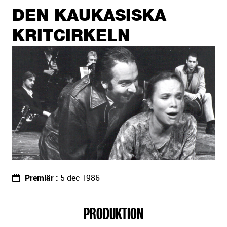
sidans
DEN KAUKASISKA
text
KRITCIRKELN
Premiär
5 dec 1986
PRODUKTION