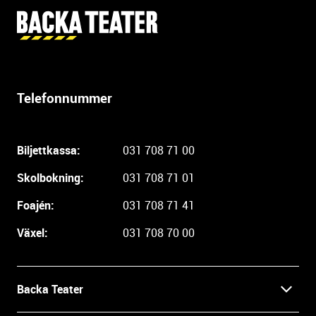
Y
t
t
e
r
Telefonnummer
l
i
g
Biljettkassa:
031 708 71 00
a
r
Skolbokning:
031 708 71 01
e
i
Foajén:
031 708 71 41
n
Växel:
031 708 70 00
f
o
r
m
Backa Teater
a