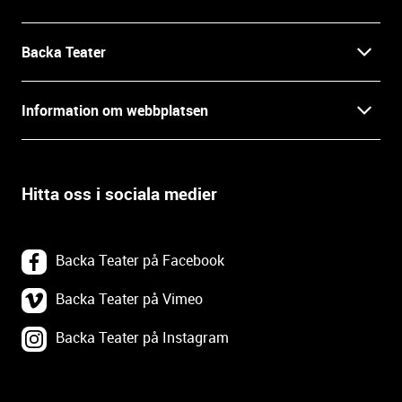
o
r
m
Backa Teater
a
t
Kontakt
Information om webbplatsen
i
o
Press
Villkor och integritet
n
o
Hitta oss i sociala medier
Prao, praktik och lediga tjänster
c
Tillgänglighetsdatabasen
h
In English
k
Om webbplatsen
Backa Teater på Facebook
o
n
Göteborgs Stadsteater
Backa Teater på Vimeo
Tillgänglighetsredogörelse
t
a
Backa Teater på Instagram
Tävlingsvillkor
Webbplatskarta
k
t
u