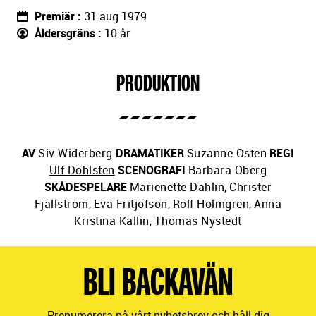
Premiär
31 aug 1979
Åldersgräns
10 år
PRODUKTION
AV
Siv Widerberg
DRAMATIKER
Suzanne Osten
REGI
Ulf Dohlsten
SCENOGRAFI
Barbara Öberg
SKÅDESPELARE
Marienette Dahlin
,
Christer
Fjällström
,
Eva Fritjofson
,
Rolf Holmgren
,
Anna
Kristina Kallin
,
Thomas Nystedt
BLI BACKAVÄN
Prenumerera på vårt nyhetsbrev och håll dig