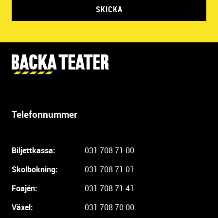
SKICKA
Y
t
t
e
r
Telefonnummer
l
i
g
Biljettkassa:
031 708 71 00
a
r
Skolbokning:
031 708 71 01
e
i
Foajén:
031 708 71 41
n
Växel:
031 708 70 00
f