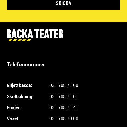
SKICKA
Y
t
t
e
r
Telefonnummer
l
i
g
Biljettkassa:
031 708 71 00
a
r
Skolbokning:
031 708 71 01
e
i
Foajén:
031 708 71 41
n
Växel:
031 708 70 00
f