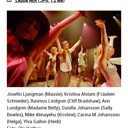
LADDA NER (.JPG, 1,2 MB)
Josefin Ljungman (Mausie), Kristina Alstam (Fräulein
Schneider), Rasmus Lindgren (Cliff Bradshaw), Ann
Lundgren (Madame Betty), Gunilla Johansson (Sally
Bowles), Mike Almayehu (Kristine), Carina M Johansson
(Helga), Ylva Gallon (Heidi)