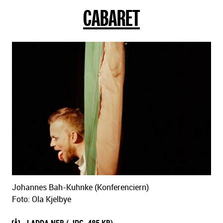
CABARET
sidans
text
Johannes Bah-Kuhnke (Konferenciern)
Foto: Ola Kjelbye