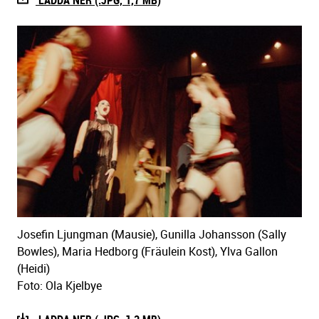
LADDA NER (.JPG, 1,7 MB)
Josefin Ljungman (Mausie), Gunilla Johansson (Sally
Bowles), Maria Hedborg (Fräulein Kost), Ylva Gallon
(Heidi)
Foto: Ola Kjelbye