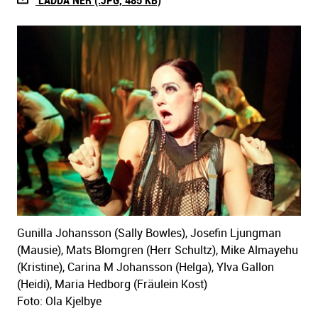
LADDA NER (.JPG, 485 KB)
Gunilla Johansson (Sally Bowles), Josefin Ljungman
(Mausie), Mats Blomgren (Herr Schultz), Mike Almayehu
(Kristine), Carina M Johansson (Helga), Ylva Gallon
(Heidi), Maria Hedborg (Fräulein Kost)
Foto: Ola Kjelbye