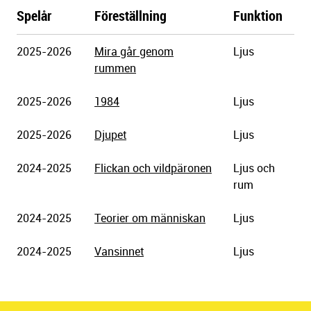
Spelår
Föreställning
Funktion
Göteborgs
2025-2026
Mira går genom
Ljus
Stadsteater
rummen
2025-2026
1984
Ljus
2025-2026
Djupet
Ljus
2024-2025
Flickan och vildpäronen
Ljus och
rum
2024-2025
Teorier om människan
Ljus
2024-2025
Vansinnet
Ljus