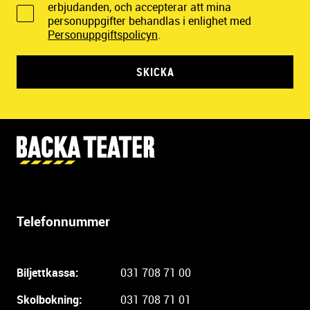
erbjudanden, och accepterar att mina
personuppgifter behandlas i enlighet med
Personuppgiftspolicyn
.
SKICKA
Y
t
t
e
r
Telefonnummer
l
i
g
Biljettkassa:
031 708 71 00
a
r
Skolbokning:
031 708 71 01
e