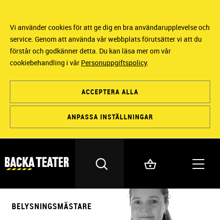
Vi använder cookies för att ge dig en bra användarupplevelse och
service. Genom att använda vår webbplats förutsätter vi att du
förstår och godkänner detta. Du kan läsa mer om vår
cookiebehandling i vår
Personuppgiftspolicy
.
ACCEPTERA ALLA
ANPASSA INSTÄLLNINGAR
BELYSNINGSMÄSTARE