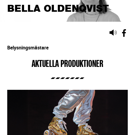
BELLA OLDENQVIST
Lyssna
på
sidans
Belysningsmästare
text
AKTUELLA PRODUKTIONER