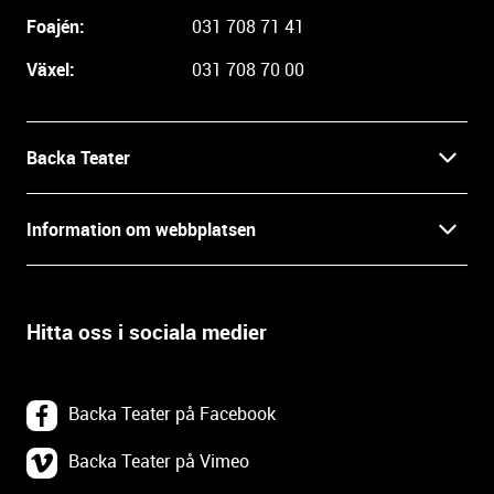
i
Foajén:
031 708 71 41
n
Växel:
031 708 70 00
f
o
r
m
Backa Teater
a
t
Kontakt
Information om webbplatsen
i
o
Press
Villkor och integritet
n
o
Hitta oss i sociala medier
Prao, praktik och lediga tjänster
c
Tillgänglighetsdatabasen
h
In English
k
Om webbplatsen
Backa Teater på Facebook
o
n
Göteborgs Stadsteater
Backa Teater på Vimeo
Tillgänglighetsredogörelse
t