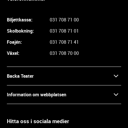
l
i
g
Biljettkassa:
031 708 71 00
a
r
Skolbokning:
031 708 71 01
e
i
Foajén:
031 708 71 41
n
Växel:
031 708 70 00
f
o
r
m
Backa Teater
a
t
Kontakt
Information om webbplatsen
i
o
Press
Villkor och integritet
n
o
Hitta oss i sociala medier
Prao, praktik och lediga tjänster
c
Tillgänglighetsdatabasen