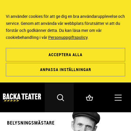
Vi använder cookies för att ge dig en bra användarupplevelse och
service. Genom att använda vår webbplats förutsätter vi att du
förstår och godkänner detta. Du kan läsa mer om vår
cookiebehandling i vår
Personuppgiftspolicy
.
ACCEPTERA ALLA
ANPASSA INSTÄLLNINGAR
BELYSNINGSMÄSTARE