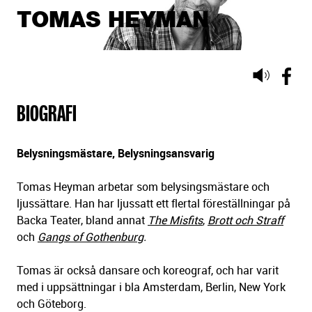
TOMAS HEYMAN
Lyssna
på
BIOGRAFI
sidans
text
Belysningsmästare, Belysningsansvarig
Tomas Heyman arbetar som belysingsmästare och
ljussättare. Han har ljussatt ett flertal föreställningar på
Backa Teater, bland annat
The Misfits
,
Brott och Straff
och
Gangs of Gothenburg
.
Tomas är också dansare och koreograf, och har varit
med i uppsättningar i bla Amsterdam, Berlin, New York
och Göteborg.