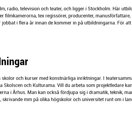
ilm, radio, television och teater, och ligger i Stockholm. Här ut
er filmkamerorna, tex regissörer, producenter, manusförfattare,
ar jobbat i flera år innan de kommer in på utbildningarna. För 
dningar
 skolor och kurser med konstnärliga inriktningar. I teatersam
ra Skolscen och Kulturama. Vill du arbeta som projektledare kan
terna i Århus. Man kan också fördjupa sig i dramatik, teknik, ma
 skrivande mm på olika högskolor och universitet runt om i lan