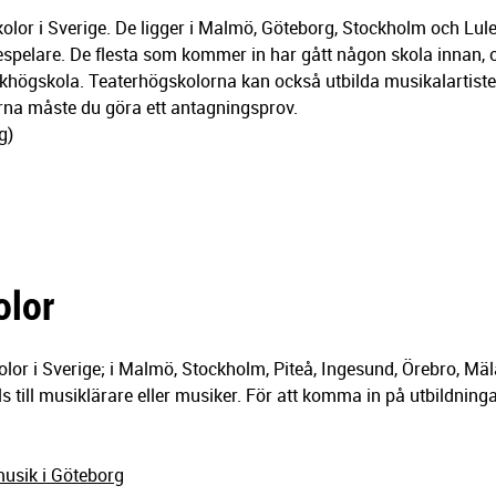
kolor i Sverige. De ligger i Malmö, Göteborg, Stockholm och Lul
despelare. De flesta som kommer in har gått någon skola innan, of
lkhögskola. Teaterhögskolorna kan också utbilda musikalartiste
na måste du göra ett antagningsprov.
g)
lor
lor i Sverige; i Malmö, Stockholm, Piteå, Ingesund, Örebro, Mä
ls till musiklärare eller musiker. För att komma in på utbildnin
usik i Göteborg