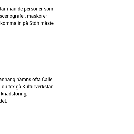
bildar man de personer som
 scenografer, maskörer
att komma in på Stdh måste
manhang nämns ofta Calle
 du tex gå Kulturverkstan
rknadsföring,
det.