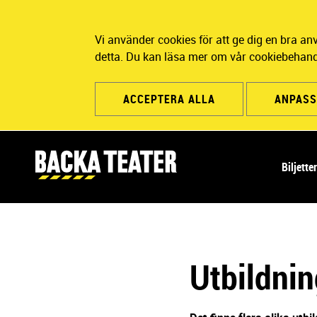
Vi använder cookies för att ge dig en bra a
detta. Du kan läsa mer om vår cookiebehand
ACCEPTERA ALLA
ANPASS
H
Biljette
u
v
u
d
n
Utbildnin
a
v
i