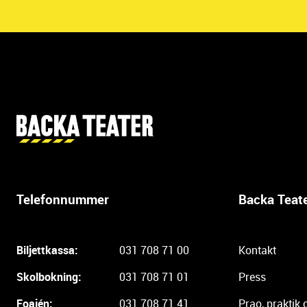
Y
t
t
e
r
Telefonnummer
Backa Teat
l
i
g
Biljettkassa:
031 708 71 00
Kontakt
a
r
Skolbokning:
031 708 71 01
Press
e
i
Foajén:
031 708 71 41
Prao, praktik 