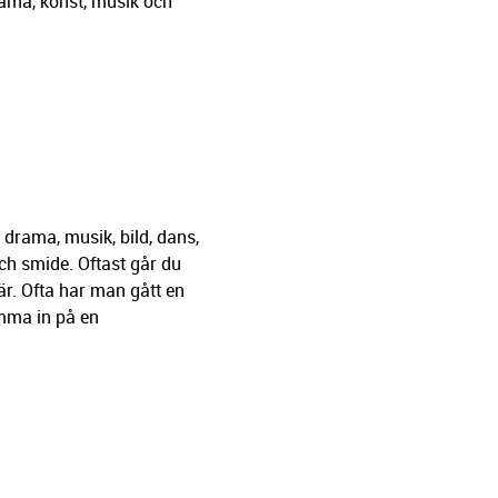
drama, konst, musik och
 drama, musik, bild, dans,
och smide. Oftast går du
r. Ofta har man gått en
omma in på en