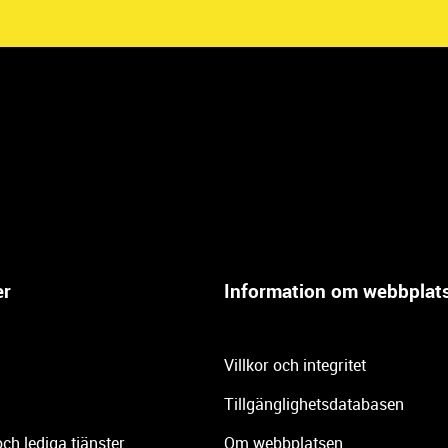
er
Information om webbplat
Villkor och integritet
Tillgänglighetsdatabasen
och lediga tjänster
Om webbplatsen