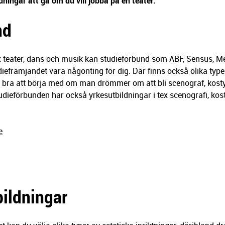
ldningar att gå om du vill jobba på en teater.
nd
tex teater, dans och musik kan studieförbund som ABF, Sensus, 
diefrämjandet vara någonting för dig. Där finns också olika type
 bra att börja med om man drömmer om att bli scenograf, kostym
tudieförbunden har också yrkesutbildningar i tex scenografi, ko
e
ildningar