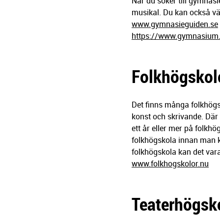
När du söker till gymnasi
musikal. Du kan också välj
www.gymnasieguiden.se
https://www.gymnasium.
Folkhögskol
Det finns många folkhögsk
konst och skrivande. Där 
ett år eller mer på folk
folkhögskola innan man k
folkhögskola kan det vara
www.folkhogskolor.nu
Teaterhögsk