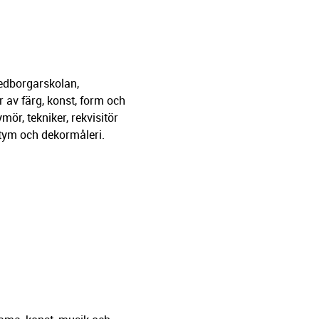
Medborgarskolan,
r av färg, konst, form och
ör, tekniker, rekvisitör
stym och dekormåleri.