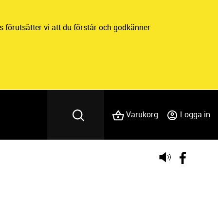
 förutsätter vi att du förstår och godkänner
Varukorg
Logga in
Lyssna
på
sidans
text