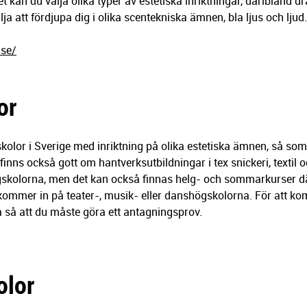
et kan du välja olika typer av estetiska inriktningar, däribland 
a att fördjupa dig i olika scentekniska ämnen, bla ljus och ljud.
se/
or
olor i Sverige med inriktning på olika estetiska ämnen, så som
finns också gott om hantverksutbildningar i tex snickeri, textil 
högskolorna, men det kan också finnas helg- och sommarkurser dä
ommer in på teater-, musik- eller danshögskolorna. För att k
 så att du måste göra ett antagningsprov.
olor