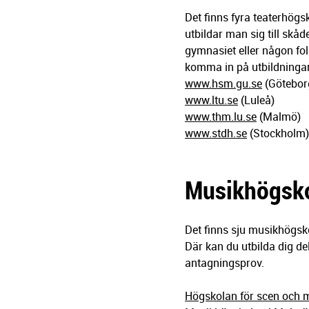
Det finns fyra teaterhögs
utbildar man sig till skå
gymnasiet eller någon fo
komma in på utbildningar
www.hsm.gu.se
(Götebor
www.ltu.se
(Luleå)
www.thm.lu.se
(Malmö)
www.stdh.se
(Stockholm)
Musikhögsko
Det finns sju musikhögsko
Där kan du utbilda dig de
antagningsprov.
Högskolan för scen och m