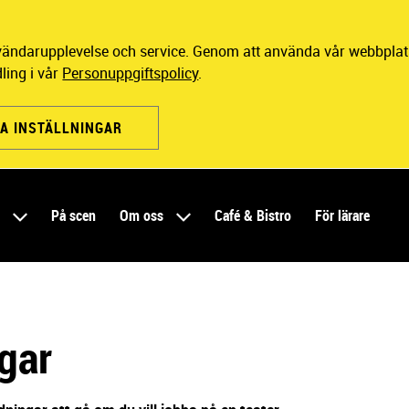
nvändarupplevelse och service. Genom att använda vår webbplats
ling i vår
Personuppgiftspolicy
.
A INSTÄLLNINGAR
r
På scen
Om oss
Café & Bistro
För lärare
gar