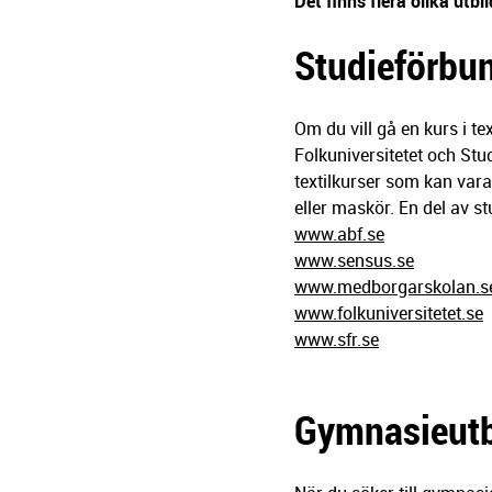
g
Det finns flera olika utbi
e
Studieförbu
r
i
n
Om du vill gå en kurs i 
g
Folkuniversitetet och Stu
textilkurser som kan vara
eller maskör. En del av s
www.abf.se
www.sensus.se
www.medborgarskolan.s
www.folkuniversitetet.se
www.sfr.se
Gymnasieutb