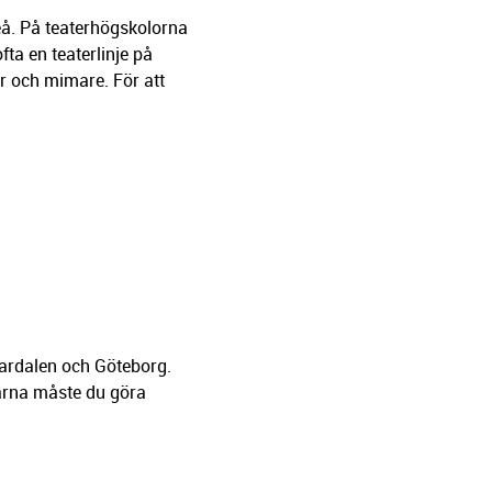
eå. På teaterhögskolorna
ta en teaterlinje på
r och mimare. För att
lardalen och Göteborg.
garna måste du göra