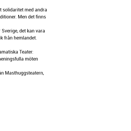
 solidaritet med andra
itioner. Men det finns
r Sverige, det kan vara
sik från hemlandet.
ramatiska Teater:
meningsfulla möten
från Masthuggsteatern,