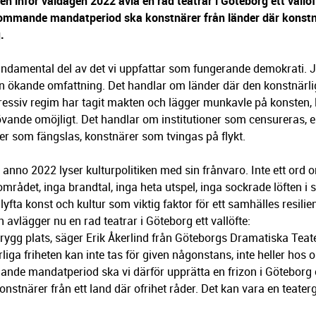
 inför valdagen 2022 avla en rad teatrar i Göteborg ett vallöft
ommande mandatperiod ska konstnärer från länder där konstnä
.
 fundamental del av det vi uppfattar som fungerande demokrati. 
 en ökande omfattning. Det handlar om länder där den konstnärlig
pressiv regim har tagit makten och lägger munkavle på konsten, l
tövande omöjligt. Det handlar om institutioner som censureras, 
er som fängslas, konstnärer som tvingas på flykt.
 anno 2022 lyser kulturpolitiken med sin frånvaro. Inte ett ord 
området, inga brandtal, inga heta utspel, inga sockrade löften i s
t lyfta konst och kultur som viktig faktor för ett samhälles resili
 avlägger nu en rad teatrar i Göteborg ett vallöfte:
trygg plats, säger Erik Åkerlind från Göteborgs Dramatiska Teat
iga friheten kan inte tas för given någonstans, inte heller hos 
mande mandatperiod ska vi därför upprätta en frizon i Göteborg
 konstnärer från ett land där ofrihet råder. Det kan vara en teater