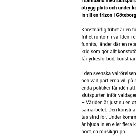
g
I samband med slutspurten
e
otrygg plats och under k
r
in till en frizon i Göteborg
i
n
Konstnärlig frihet är en
g
frihet runtom i världen i
funnits, länder där en re
krig som gör allt konstu
får yrkesförbud, konstnär
I den svenska valrörelsen
och vad partierna vill på 
enda politiker får idén at
slutspurten inför valdagen
– Världen är just nu en o
samarbetet. Den konstnärl
tas strid för. Under kom
år bjuda in en eller flera
poet, en musikgrupp.