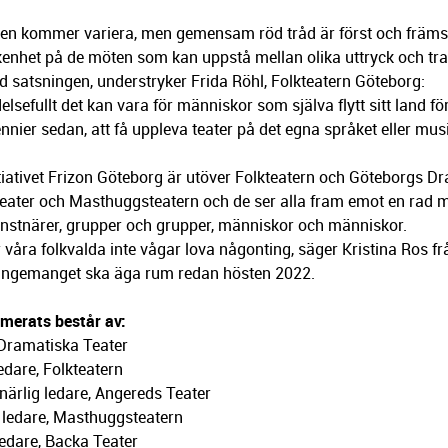
n kommer variera, men gemensam röd tråd är först och främst
kenhet på de möten som kan uppstå mellan olika uttryck och trad
d satsningen, understryker Frida Röhl, Folkteatern Göteborg:
delsefullt det kan vara för människor som själva flytt sitt land fö
ennier sedan, att få uppleva teater på det egna språket eller mu
itiativet Frizon Göteborg är utöver Folkteatern och Göteborgs D
eater och Masthuggsteatern och de ser alla fram emot en rad 
nstnärer, grupper och grupper, människor och människor.
 våra folkvalda inte vågar lova någonting, säger Kristina Ros 
arrangemanget ska äga rum redan hösten 2022.
merats består av:
 Dramatiska Teater
edare, Folkteatern
närlig ledare, Angereds Teater
 ledare, Masthuggsteatern
ledare, Backa Teater