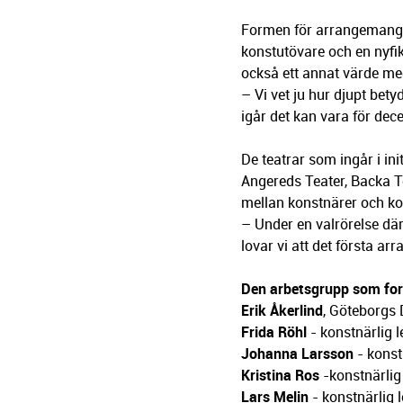
Formen för arrangemange
konstutövare och en nyfi
också ett annat värde me
– Vi vet ju hur djupt bety
igår det kan vara för dec
De teatrar som ingår i in
Angereds Teater, Backa T
mellan konstnärer och ko
– Under en valrörelse där
lovar vi att det första 
Den arbetsgrupp som for
Erik Åkerlind
, Göteborgs
Frida Röhl
- konstnärlig l
Johanna Larsson
- konst
Kristina Ros
-konstnärlig
Lars Melin
- konstnärlig 