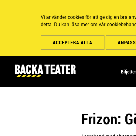
Vi använder cookies för att ge dig en bra a
detta. Du kan läsa mer om vår cookiebehand
ACCEPTERA ALLA
ANPASS
H
Biljette
u
v
u
d
n
Frizon: G
a
v
i