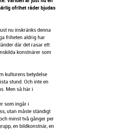
e. Världen är just nu en
rlig ofrihet råder bjudas
Just nu inskränks denna
a friheten aldrig har
änder där det rasar ett
enskilda konstnärer som
om kulturens betydelse
ista stund. Och inte en
ens. Men så här i
er som ingår i
oss, utan måste ständigt
 och minst två gånger per
grupp, en bildkonstnär, en