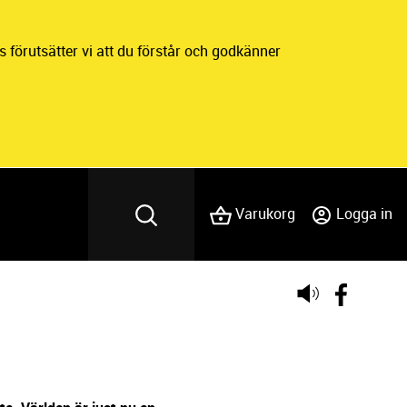
 förutsätter vi att du förstår och godkänner
Varukorg
Logga in
Lyssna
på
sidans
text