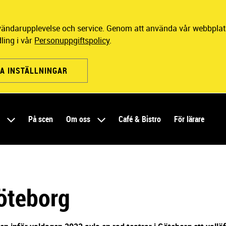
nvändarupplevelse och service. Genom att använda vår webbplats
ling i vår
Personuppgiftspolicy
.
A INSTÄLLNINGAR
r
På scen
Om oss
Café & Bistro
För lärare
öteborg