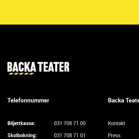
Y
t
t
e
r
Telefonnummer
Backa Teat
l
i
g
Biljettkassa:
031 708 71 00
Kontakt
a
r
Skolbokning:
031 708 71 01
Press