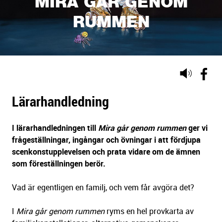
MIRA GÅR GENOM
RUMMEN
Lyssna
på
sidans
Lärarhandledning
text
I lärarhandledningen till
Mira går genom rummen
ger vi
frågeställningar, ingångar och övningar i att fördjupa
scenkonstupplevelsen och prata vidare om de ämnen
som föreställningen berör.
Vad är egentligen en familj, och vem får avgöra det?
I
Mira går genom rummen
ryms en hel provkarta av