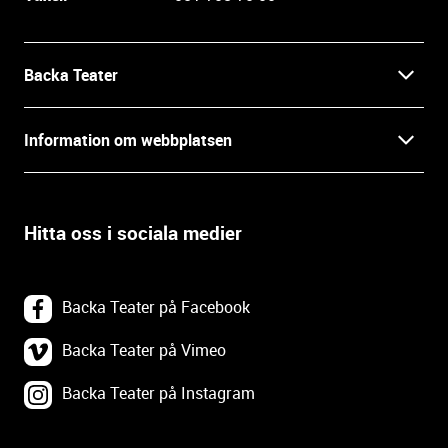
f
o
r
m
Backa Teater
a
t
Kontakt
Information om webbplatsen
i
o
Press
Villkor och integritet
n
o
Hitta oss i sociala medier
Prao, praktik och lediga tjänster
c
Tillgänglighetsdatabasen
h
In English
k
Om webbplatsen
Backa Teater på Facebook
o
n
Göteborgs Stadsteater
Backa Teater på Vimeo
Tillgänglighetsredogörelse
t
a
Backa Teater på Instagram
Tävlingsvillkor
Webbplatskarta
k
t