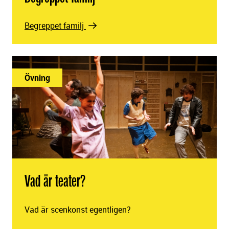
Begreppet familj
Övning
Vad är teater?
Vad är scenkonst egentligen?