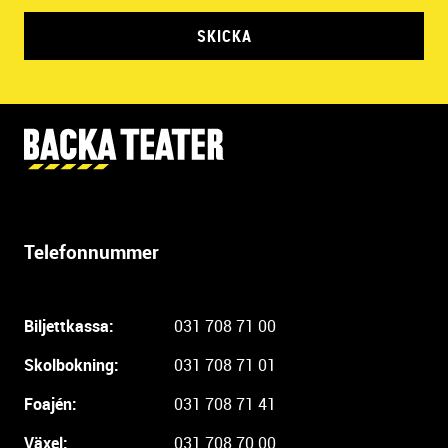
SKICKA
Y
t
t
e
r
Telefonnummer
l
i
g
Biljettkassa:
031 708 71 00
a
r
Skolbokning:
031 708 71 01
e
i
Foajén:
031 708 71 41
n
Växel:
031 708 70 00