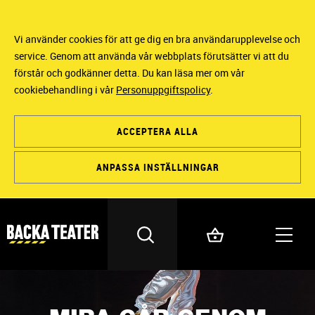
Vi använder cookies för att ge dig en bra användarupplevelse och
service. Genom att använda vår webbplats förutsätter vi att du
förstår och godkänner detta. Du kan läsa mer om vår
cookiebehandling i vår
Personuppgiftspolicy
.
ACCEPTERA ALLA
ANPASSA INSTÄLLNINGAR