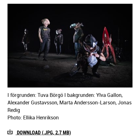
I förgrunden: Tuva Börgö I bakgrunden: Ylva Gallon,
Alexander Gustavsson, Marta Andersson-Larson, Jonas
Redig
Photo: Ellika Henrikson
DOWNLOAD (.JPG, 2.7 MB)